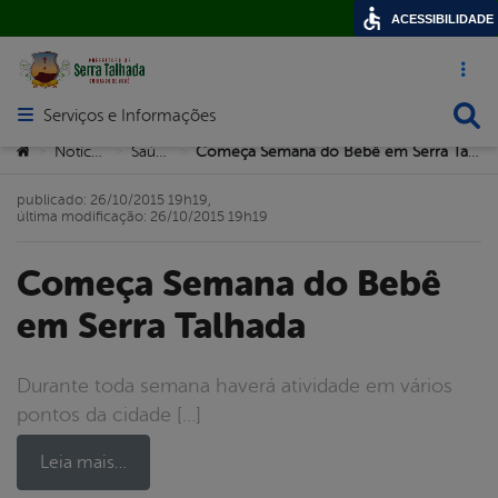
ACESSIBILIDADE
Acesso ráp
Busca
Serviços e Informações
Abrir menu principal de navegação
Você está aqui:
Notícias
Saúde
Começa Semana do Bebê em Serra Talhada
>
>
>
publicado: 26/10/2015 19h19,
última modificação: 26/10/2015 19h19
Começa Semana do Bebê
em Serra Talhada
Durante toda semana haverá atividade em vários
pontos da cidade […]
Leia mais…