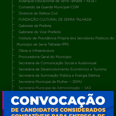
Autarquia Educacional de Serra Talhada – AESET
Comando da Guarda Municipal-CGM
Diretoria da Defesa Civil
FUNDAÇÃO CULTURAL DE SERRA TALHADA
Gabinete da Prefeita
Gabinete do Vice-Prefeito
Instituto de Previdência Própria dos Servidores Públicos do
Município de Serra Talhada-IPPS
Obras e Infraestrutura
Procuradoria Geral do Município
Secretaria de Comunicação Social e Audiovisual
Secretaria de Desenvolvimento Econômico e Turismo
Secretaria de Iluminação Pública e Energia Elétrica
Secretaria Municipal da Mulher – SEMU
Secretaria Municipal de Administração – SAD
Secretaria Municipal de Agricultura e Recursos Hídricos –
SEMARH / Secretaria de Agricultura Familiar – SEMAF
Secretaria Municipal de Educação – SEST
Secretaria Municipal de Esporte e Lazer – SEMEL