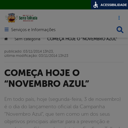
ACESSIBILIDADE
Acesso ráp
Busca
Serviços e Informações
Abrir menu principal de navegação
Você está aqui:
Sem categoria
COMEÇA HOJE O “NOVEMBRO AZUL”
>
>
publicado: 03/11/2014 13h23,
última modificação: 03/11/2014 13h23
COMEÇA HOJE O
“NOVEMBRO AZUL”
Em todo país, hoje (segunda-feira, 3 de novembro)
é o dia do lançamento oficial da Campanha
“Novembro Azul”, que tem como um dos seus
objetivos principais alertar para a prevenção e