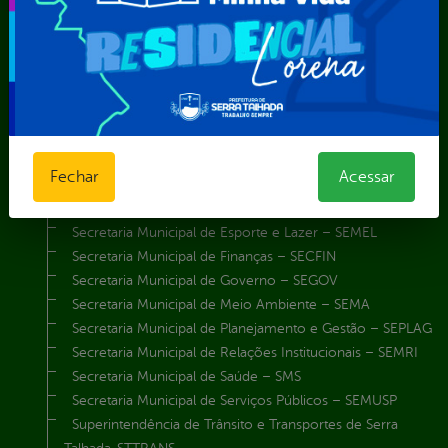
Procuradoria Geral do Município
Secretaria de Comunicação Social e Audiovisual
Secretaria de Desenvolvimento Econômico e Turismo
Secretaria de Iluminação Pública e Energia Elétrica
Secretaria Municipal da Mulher – SEMU
Secretaria Municipal de Administração – SAD
Secretaria Municipal de Agricultura e Recursos Hídricos –
Fechar
Acessar
SEMARH / Secretaria de Agricultura Familiar – SEMAF
Secretaria Municipal de Educação – SEST
Secretaria Municipal de Esporte e Lazer – SEMEL
Secretaria Municipal de Finanças – SECFIN
Secretaria Municipal de Governo – SEGOV
Secretaria Municipal de Meio Ambiente – SEMA
Secretaria Municipal de Planejamento e Gestão – SEPLAG
Secretaria Municipal de Relações Institucionais – SEMRI
Secretaria Municipal de Saúde – SMS
Secretaria Municipal de Serviços Públicos – SEMUSP
Superintendência de Trânsito e Transportes de Serra