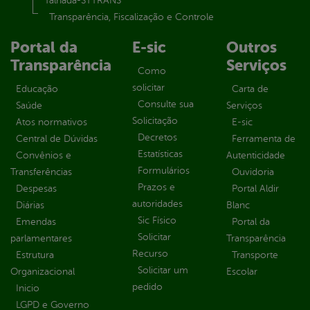
Talhada-STTRANS
Transparência, Fiscalização e Controle
Portal da
E-sic
Outros
Transparência
Serviços
Como
solicitar
Educação
Carta de
Consulte sua
Saúde
Serviços
Solicitação
Atos normativos
E-sic
Decretos
Central de Dúvidas
Ferramenta de
Estatísticas
Convênios e
Autenticidade
Formulários
Transferências
Ouvidoria
Prazos e
Despesas
Portal Aldir
autoridades
Diárias
Blanc
Sic Físico
Emendas
Portal da
Solicitar
parlamentares
Transparência
Recurso
Estrutura
Transporte
Solicitar um
Organizacional
Escolar
pedido
Inicio
LGPD e Governo