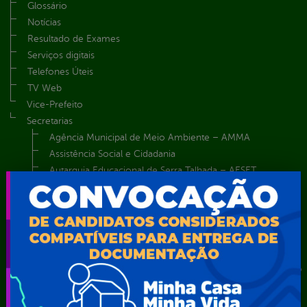
Glossário
Notícias
Resultado de Exames
Serviços digitais
Telefones Úteis
TV Web
Vice-Prefeito
Secretarias
Agência Municipal de Meio Ambiente – AMMA
Assistência Social e Cidadania
Autarquia Educacional de Serra Talhada – AESET
Comando da Guarda Municipal-CGM
Diretoria da Defesa Civil
FUNDAÇÃO CULTURAL DE SERRA TALHADA
Gabinete da Prefeita
Gabinete do Vice-Prefeito
Instituto de Previdência Própria dos Servidores Públicos do
Município de Serra Talhada-IPPS
Obras e Infraestrutura