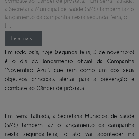
combate ao Câncer de próstata. Em Serra Talhada,
a Secretaria Municipal de Saúde (SMS) também faz o
lançamento da campanha nesta segunda-feira, o
[…]
Leia mais…
Em todo país, hoje (segunda-feira, 3 de novembro)
é o dia do lançamento oficial da Campanha
book
“Novembro Azul”, que tem como um dos seus
objetivos principais alertar para a prevenção e
er
combate ao Câncer de próstata.
din
Em Serra Talhada, a Secretaria Municipal de Saúde
(SMS) também faz o lançamento da campanha
nesta segunda-feira, o ato vai acontecer na