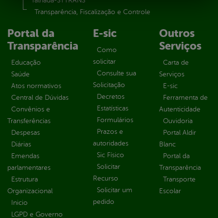
Talhada-STTRANS
Transparência, Fiscalização e Controle
Portal da
E-sic
Outros
Transparência
Serviços
Como
solicitar
Educação
Carta de
Consulte sua
Saúde
Serviços
Solicitação
Atos normativos
E-sic
Decretos
Central de Dúvidas
Ferramenta de
Estatísticas
Convênios e
Autenticidade
Formulários
Transferências
Ouvidoria
Prazos e
Despesas
Portal Aldir
autoridades
Diárias
Blanc
Sic Físico
Emendas
Portal da
Solicitar
parlamentares
Transparência
Recurso
Estrutura
Transporte
Solicitar um
Organizacional
Escolar
pedido
Inicio
LGPD e Governo