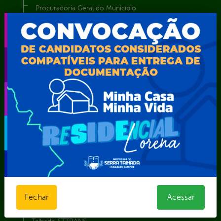
Procuradoria Geral do Município
Secretaria de Comunicação Social e Audiovisual
Secretaria de Desenvolvimento Econômico e Turismo
Secretaria de Iluminação Pública e Energia Elétrica
Secretaria Municipal da Mulher – SEMU
Secretaria Municipal de Administração – SAD
Secretaria Municipal de Agricultura e Recursos Hídricos –
SEMARH / Secretaria de Agricultura Familiar – SEMAF
Secretaria Municipal de Educação – SEST
Secretaria Municipal de Esporte e Lazer – SEMEL
Secretaria Municipal de Finanças – SECFIN
Secretaria Municipal de Governo – SEGOV
Secretaria Municipal de Meio Ambiente – SEMA
Secretaria Municipal de Planejamento e Gestão – SEPLAG
Secretaria Municipal de Relações Institucionais – SEMRI
Secretaria Municipal de Saúde – SMS
Fechar
Acessar
Secretaria Municipal de Serviços Públicos – SEMUSP
Superintendência de Trânsito e Transportes de Serra