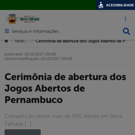
ACESSIBILIDADE
Acesso ráp
Busca
Serviços e Informações
Abrir menu principal de navegação
Você está aqui:
Notícias
Cerimônia de abertura dos Jogos Abertos de Pernambuco
>
>
publicado: 15/12/2017 20h26,
última modificação: 15/12/2017 20h26
Cerimônia de abertura dos
Jogos Abertos de
Pernambuco
Competição reúne mais de 900 atletas em Serra
Talhada […]