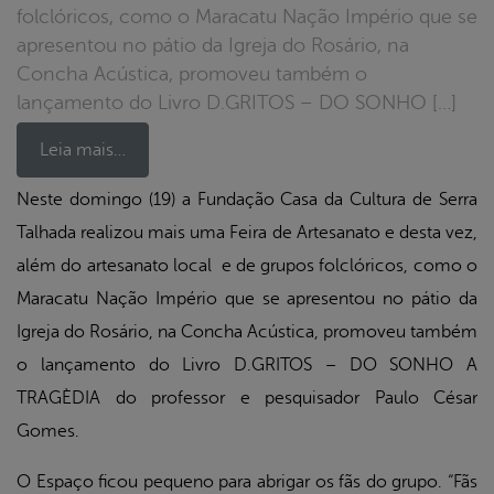
folclóricos, como o Maracatu Nação Império que se
apresentou no pátio da Igreja do Rosário, na
Concha Acústica, promoveu também o
lançamento do Livro D.GRITOS – DO SONHO […]
Leia mais…
Neste domingo (19) a Fundação Casa da Cultura de Serra
Talhada realizou mais uma Feira de Artesanato e desta vez,
book
além do artesanato local e de grupos folclóricos, como o
Maracatu Nação Império que se apresentou no pátio da
er
Igreja do Rosário, na Concha Acústica, promoveu também
o lançamento do Livro D.GRITOS – DO SONHO A
din
TRAGÈDIA do professor e pesquisador Paulo César
Gomes.
O Espaço ficou pequeno para abrigar os fãs do grupo. “Fãs