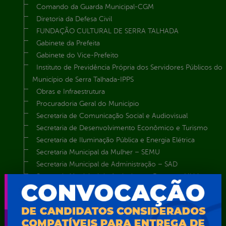
Comando da Guarda Municipal-CGM
Diretoria da Defesa Civil
FUNDAÇÃO CULTURAL DE SERRA TALHADA
Gabinete da Prefeita
Gabinete do Vice-Prefeito
Instituto de Previdência Própria dos Servidores Públicos do
Município de Serra Talhada-IPPS
Obras e Infraestrutura
Procuradoria Geral do Município
Secretaria de Comunicação Social e Audiovisual
Secretaria de Desenvolvimento Econômico e Turismo
Secretaria de Iluminação Pública e Energia Elétrica
Secretaria Municipal da Mulher – SEMU
Secretaria Municipal de Administração – SAD
Secretaria Municipal de Agricultura e Recursos Hídricos –
SEMARH / Secretaria de Agricultura Familiar – SEMAF
Secretaria Municipal de Educação – SEST
Secretaria Municipal de Esporte e Lazer – SEMEL
Secretaria Municipal de Finanças – SECFIN