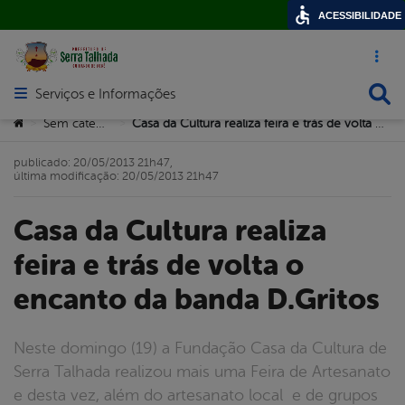
ACESSIBILIDADE
Acesso ráp
Busca
Serviços e Informações
Abrir menu principal de navegação
Você está aqui:
Sem categoria
Casa da Cultura realiza feira e trás de volta o encanto da banda D.Gritos
>
>
publicado: 20/05/2013 21h47,
última modificação: 20/05/2013 21h47
Casa da Cultura realiza
feira e trás de volta o
encanto da banda D.Gritos
Neste domingo (19) a Fundação Casa da Cultura de
Serra Talhada realizou mais uma Feira de Artesanato
e desta vez, além do artesanato local e de grupos