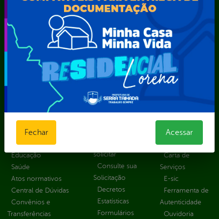
Secretaria Municipal de Governo – SEGOV
Secretaria Municipal de Meio Ambiente – SEMA
Secretaria Municipal de Planejamento e Gestão – SEPLAG
Secretaria Municipal de Relações Institucionais – SEMRI
Secretaria Municipal de Saúde – SMS
Secretaria Municipal de Serviços Públicos – SEMUSP
Superintendência de Trânsito e Transportes de Serra
Talhada-STTRANS
Transparência, Fiscalização e Controle
Portal da
E-sic
Outros
Fechar
Acessar
Transparência
Serviços
Como
solicitar
Educação
Carta de
Consulte sua
Saúde
Serviços
Solicitação
Atos normativos
E-sic
Decretos
Central de Dúvidas
Ferramenta de
Estatísticas
Convênios e
Autenticidade
Formulários
Transferências
Ouvidoria