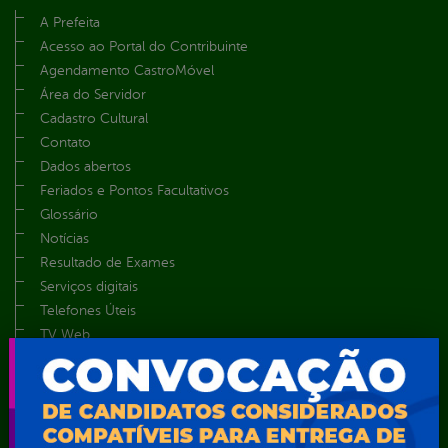
A Prefeita
Acesso ao Portal do Contribuinte
Agendamento CastroMóvel
Área do Servidor
Cadastro Cultural
Contato
Dados abertos
Feriados e Pontos Facultativos
Glossário
Notícias
Resultado de Exames
Serviços digitais
Telefones Úteis
TV Web
Vice-Prefeito
Secretarias
Agência Municipal de Meio Ambiente – AMMA
Assistência Social e Cidadania