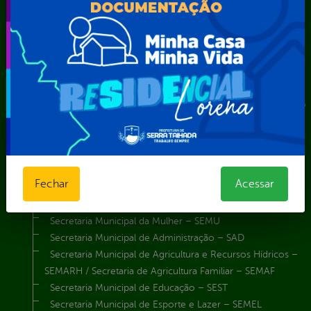
Autarquia Educacional de Serra Talhada – AESET
Comando da Guarda Municipal-CGM
Diretoria da Defesa Civil
FUNDAÇÃO CULTURAL DE SERRA TALHADA
Gabinete da Prefeita
Gabinete do Vice-Prefeito
Instituto de Previdência Própria dos Servidores Públicos do
Município de Serra Talhada-IPPS
Obras e Infraestrutura
Procuradoria Geral do Município
Secretaria de Comunicação Social e Audiovisual
Fechar
Acessar
Secretaria de Desenvolvimento Econômico e Turismo
Secretaria de Iluminação Pública e Energia Elétrica
Secretaria Municipal da Mulher – SEMU
Secretaria Municipal de Administração – SAD
Secretaria Municipal de Agricultura e Recursos Hídricos –
SEMARH / Secretaria de Agricultura Familiar – SEMAF
Secretaria Municipal de Educação – SEST
Secretaria Municipal de Esporte e Lazer – SEMEL