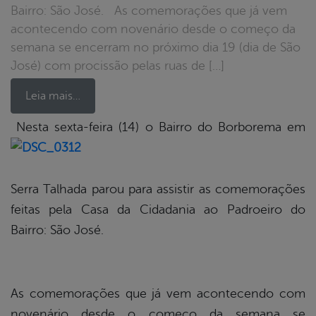
Bairro: São José. As comemorações que já vem
acontecendo com novenário desde o começo da
semana se encerram no próximo dia 19 (dia de São
José) com procissão pelas ruas de […]
Leia mais…
Nesta sexta-feira (14) o Bairro do Borborema em
book
Serra Talhada parou para assistir as comemorações
er
feitas pela Casa da Cidadania ao Padroeiro do
Bairro: São José.
din
As comemorações que já vem acontecendo com
novenário desde o começo da semana se