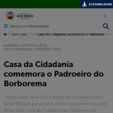
ACESSIBILIDADE
Acesso ráp
Busca
Serviços e Informações
Abrir menu principal de navegação
Você está aqui:
Sem categoria
Casa da Cidadania comemora o Padroeiro do Borborema
>
>
publicado: 15/03/2014 13h22,
última modificação: 15/03/2014 13h22
Casa da Cidadania
comemora o Padroeiro do
Borborema
Nesta sexta-feira (14) o Bairro do Borborema em
Serra Talhada parou para assistir as comemorações
feitas pela Casa da Cidadania ao Padroeiro do