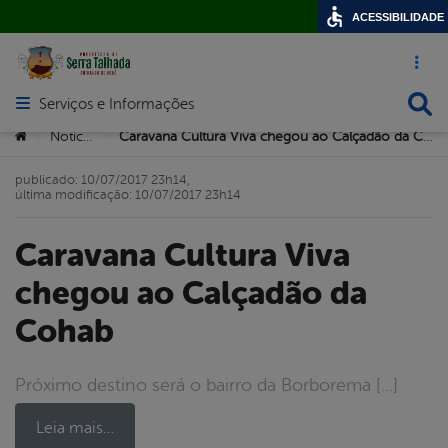
ACESSIBILIDADE
Acesso ráp
Busca
Serviços e Informações
Abrir menu principal de navegação
Você está aqui:
Notícias
Caravana Cultura Viva chegou ao Calçadão da Cohab
>
>
publicado: 10/07/2017 23h14,
última modificação: 10/07/2017 23h14
Caravana Cultura Viva
chegou ao Calçadão da
Cohab
Próximo destino será o bairro da Borborema […]
Leia mais…