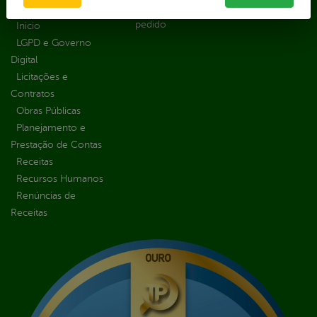
Solicitar um
Organizacional
Escolar
pedido
Inicio
LGPD e Governo
Digital
Licitações e
Contratos
Obras Públicas
Planejamento e
Prestação de Contas
Receitas
Recursos Humanos
Renúncias de
Receitas