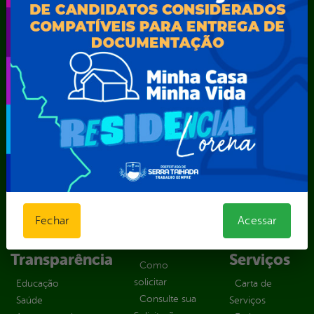
SEMARH / Secretaria de Agricultura Familiar – SEMAF
Secretaria Municipal de Educação – SEST
Secretaria Municipal de Esporte e Lazer – SEMEL
Secretaria Municipal de Finanças – SECFIN
Secretaria Municipal de Governo – SEGOV
Secretaria Municipal de Meio Ambiente – SEMA
Secretaria Municipal de Planejamento e Gestão – SEPLAG
Secretaria Municipal de Relações Institucionais – SEMRI
Secretaria Municipal de Saúde – SMS
Secretaria Municipal de Serviços Públicos – SEMUSP
Superintendência de Trânsito e Transportes de Serra
Talhada-STTRANS
Transparência, Fiscalização e Controle
Fechar
Acessar
Portal da
E-sic
Outros
Transparência
Serviços
Como
solicitar
Educação
Carta de
Consulte sua
Saúde
Serviços