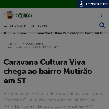
ACESSIBILIDADE
Acesso ráp
Busca
Serviços e Informações
Abrir menu principal de navegação
Você está aqui:
Sem categoria
Caravana Cultura Viva chega ao bairro Mutirão em ST
>
>
publicado: 21/11/2013 16h47,
última modificação: 21/11/2013 16h47
Caravana Cultura Viva
chega ao bairro Mutirão
em ST
A Secretaria de Cultura de Serra Talhada vai levar a
Caravana Cultura Viva para o bairro Mutirão, na
Zona Norte da cidade, no próximo sábado (22).