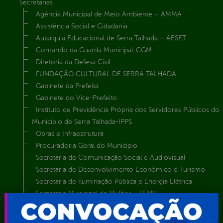
Secretarias
Agência Municipal de Meio Ambiente – AMMA
Assistência Social e Cidadania
Autarquia Educacional de Serra Talhada – AESET
Comando da Guarda Municipal-CGM
Diretoria da Defesa Civil
FUNDAÇÃO CULTURAL DE SERRA TALHADA
Gabinete da Prefeita
Gabinete do Vice-Prefeito
Instituto de Previdência Própria dos Servidores Públicos do
Município de Serra Talhada-IPPS
Obras e Infraestrutura
Procuradoria Geral do Município
Secretaria de Comunicação Social e Audiovisual
Secretaria de Desenvolvimento Econômico e Turismo
Secretaria de Iluminação Pública e Energia Elétrica
Secretaria Municipal da Mulher – SEMU
Secretaria Municipal de Administração – SAD
Secretaria Municipal de Agricultura e Recursos Hídricos –