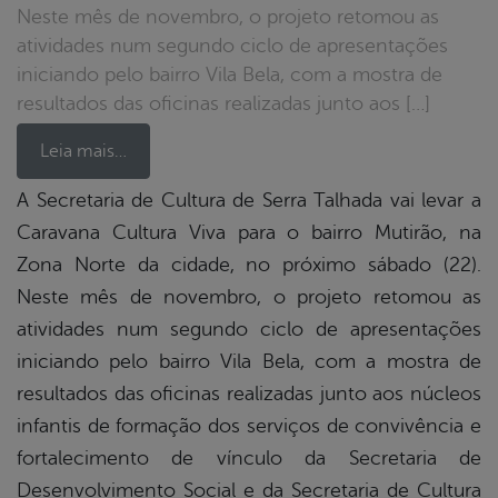
Neste mês de novembro, o projeto retomou as
atividades num segundo ciclo de apresentações
iniciando pelo bairro Vila Bela, com a mostra de
resultados das oficinas realizadas junto aos […]
Leia mais…
A Secretaria de Cultura de Serra Talhada vai levar a
Caravana Cultura Viva para o bairro Mutirão, na
book
Zona Norte da cidade, no próximo sábado (22).
Neste mês de novembro, o projeto retomou as
er
atividades num segundo ciclo de apresentações
iniciando pelo bairro Vila Bela, com a mostra de
resultados das oficinas realizadas junto aos núcleos
din
infantis de formação dos serviços de convivência e
fortalecimento de vínculo da Secretaria de
Desenvolvimento Social e da Secretaria de Cultura