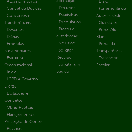
Solicitação
Atos normativos
E-sic
Decretos
Central de Dúvidas
Ferramenta de
Estatísticas
Convênios e
Autenticidade
Formulários
Transferências
Ouvidoria
Prazos e
Despesas
Portal Aldir
autoridades
Diárias
Blanc
Sic Físico
Emendas
Portal da
Solicitar
parlamentares
Transparência
Recurso
Estrutura
Transporte
Solicitar um
Organizacional
Escolar
pedido
Inicio
LGPD e Governo
Digital
Licitações e
Contratos
Obras Públicas
Planejamento e
Prestação de Contas
Receitas