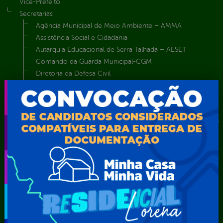
Vice-Prefeito
Secretarias
Agência Municipal de Meio Ambiente – AMMA
Assistência Social e Cidadania
Autarquia Educacional de Serra Talhada – AESET
Comando da Guarda Municipal-CGM
Diretoria da Defesa Civil
FUNDAÇÃO CULTURAL DE SERRA TALHADA
Gabinete da Prefeita
Gabinete do Vice-Prefeito
Instituto de Previdência Própria dos Servidores Públicos do
Município de Serra Talhada-IPPS
Obras e Infraestrutura
Procuradoria Geral do Município
Secretaria de Comunicação Social e Audiovisual
Secretaria de Desenvolvimento Econômico e Turismo
Secretaria de Iluminação Pública e Energia Elétrica
Secretaria Municipal da Mulher – SEMU
Secretaria Municipal de Administração – SAD