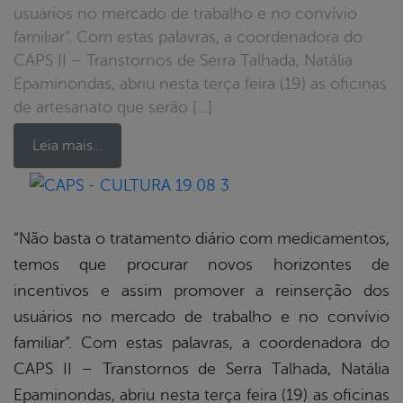
usuários no mercado de trabalho e no convívio
familiar”. Com estas palavras, a coordenadora do
CAPS II – Transtornos de Serra Talhada, Natália
Epaminondas, abriu nesta terça feira (19) as oficinas
de artesanato que serão […]
Leia mais…
book
“Não basta o tratamento diário com medicamentos,
temos que procurar novos horizontes de
er
incentivos e assim promover a reinserção dos
usuários no mercado de trabalho e no convívio
familiar”. Com estas palavras, a coordenadora do
din
CAPS II – Transtornos de Serra Talhada, Natália
Epaminondas, abriu nesta terça feira (19) as oficinas