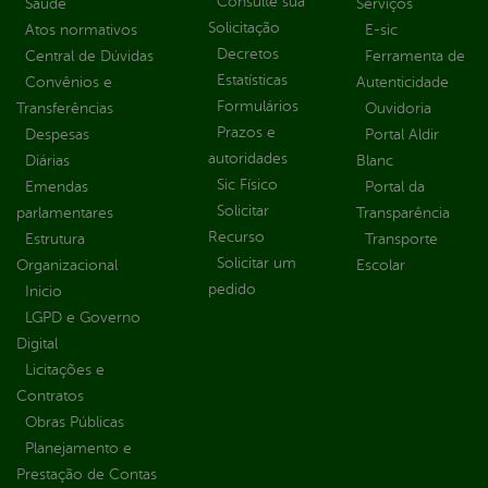
Consulte sua
Saúde
Serviços
Solicitação
Atos normativos
E-sic
Decretos
Central de Dúvidas
Ferramenta de
Estatísticas
Convênios e
Autenticidade
Formulários
Transferências
Ouvidoria
Prazos e
Despesas
Portal Aldir
autoridades
Diárias
Blanc
Sic Físico
Emendas
Portal da
Solicitar
parlamentares
Transparência
Recurso
Estrutura
Transporte
Solicitar um
Organizacional
Escolar
pedido
Inicio
LGPD e Governo
Digital
Licitações e
Contratos
Obras Públicas
Planejamento e
Prestação de Contas