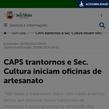
ACESSIBILIDADE
Acesso ráp
Busca
Serviços e Informações
Abrir menu principal de navegação
Você está aqui:
Sem categoria
CAPS trantornos e Sec. Cultura iniciam oficinas de artesanato
>
>
publicado: 20/08/2014 15h33,
última modificação: 20/08/2014 15h33
CAPS trantornos e Sec.
Cultura iniciam oficinas de
artesanato
“Não basta o tratamento diário com medicamentos,
temos que procurar novos horizontes de
incentivos e assim promover a reinserção dos