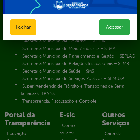
Secretaria Municipal de Agricultura e Recursos Hídricos –
SEMARH / Secretaria de Agricultura Familiar – SEMAF
Secretaria Municipal de Educação – SEST
Secretaria Municipal de Esporte e Lazer – SEMEL
Fechar
Acessar
Secretaria Municipal de Finanças – SECFIN
Secretaria Municipal de Governo – SEGOV
Secretaria Municipal de Meio Ambiente – SEMA
Secretaria Municipal de Planejamento e Gestão – SEPLAG
Secretaria Municipal de Relações Institucionais – SEMRI
Secretaria Municipal de Saúde – SMS
Secretaria Municipal de Serviços Públicos – SEMUSP
Superintendência de Trânsito e Transportes de Serra
Talhada-STTRANS
Transparência, Fiscalização e Controle
Portal da
E-sic
Outros
Transparência
Serviços
Como
solicitar
Educação
Carta de