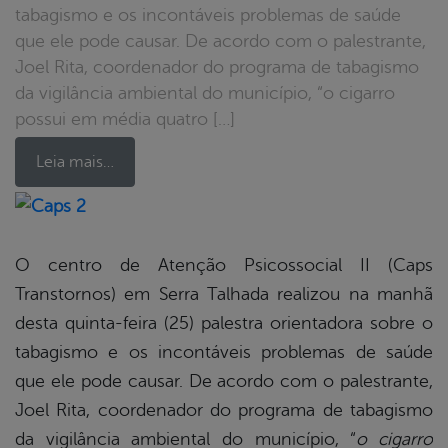
tabagismo e os incontáveis problemas de saúde
que ele pode causar. De acordo com o palestrante,
Joel Rita, coordenador do programa de tabagismo
da vigilância ambiental do município, “o cigarro
possui em média quatro […]
Leia mais…
book
O centro de Atenção Psicossocial II (Caps
Transtornos) em Serra Talhada realizou na manhã
er
desta quinta-feira (25) palestra orientadora sobre o
tabagismo e os incontáveis problemas de saúde
que ele pode causar. De acordo com o palestrante,
din
Joel Rita, coordenador do programa de tabagismo
da vigilância ambiental do município, “
o cigarro