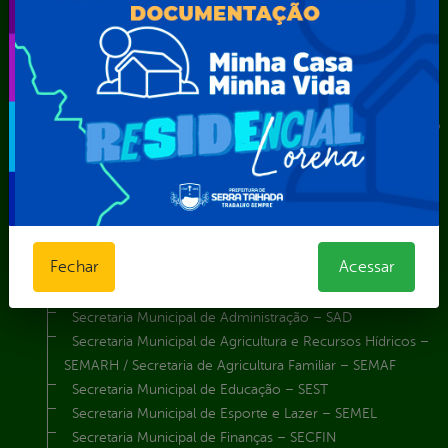
Comando da Guarda Municipal-CGM
Diretoria da Defesa Civil
FUNDAÇÃO CULTURAL DE SERRA TALHADA
Gabinete da Prefeita
Gabinete do Vice-Prefeito
Instituto de Previdência Própria dos Servidores Públicos do
Município de Serra Talhada-IPPS
Obras e Infraestrutura
Procuradoria Geral do Município
Secretaria de Comunicação Social e Audiovisual
Secretaria de Desenvolvimento Econômico e Turismo
Fechar
Acessar
Secretaria de Iluminação Pública e Energia Elétrica
Secretaria Municipal da Mulher – SEMU
Secretaria Municipal de Administração – SAD
Secretaria Municipal de Agricultura e Recursos Hídricos –
SEMARH / Secretaria de Agricultura Familiar – SEMAF
Secretaria Municipal de Educação – SEST
Secretaria Municipal de Esporte e Lazer – SEMEL
Secretaria Municipal de Finanças – SECFIN