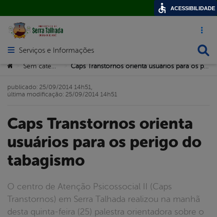
ACESSIBILIDADE
Acesso ráp
Busca
Serviços e Informações
Abrir menu principal de navegação
Você está aqui:
Sem categoria
Caps Transtornos orienta usuários para os perigo do tabagismo
>
>
publicado: 25/09/2014 14h51,
última modificação: 25/09/2014 14h51
Caps Transtornos orienta
usuários para os perigo do
tabagismo
O centro de Atenção Psicossocial II (Caps
Transtornos) em Serra Talhada realizou na manhã
desta quinta-feira (25) palestra orientadora sobre o