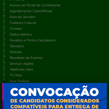
Acesso ao Portal do Contribuinte
Agendamento CastroMóvel
Área do Servidor
Cadastro Cultural
Contato
Dados abertos
Feriados e Pontos Facultativos
Glossário
Notícias
Resultado de Exames
Serviços digitais
Telefones Úteis
TV Web
Vice-Prefeito
Secretarias
Agência Municipal de Meio Ambiente – AMMA
Assistência Social e Cidadania
Autarquia Educacional de Serra Talhada – AESET