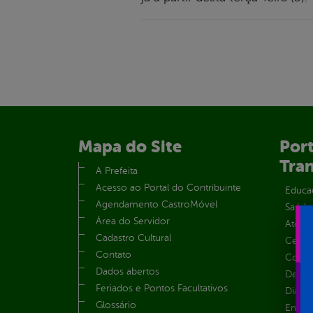
Mapa do Site
Port
Tra
A Prefeita
Acesso ao Portal do Contribuinte
Educa
Agendamento CastroMóvel
Saúde
Área do Servidor
Atos 
Cadastro Cultural
Centra
Contato
Convên
Dados abertos
Despe
Feriados e Pontos Facultativos
Diária
Glossário
Emend