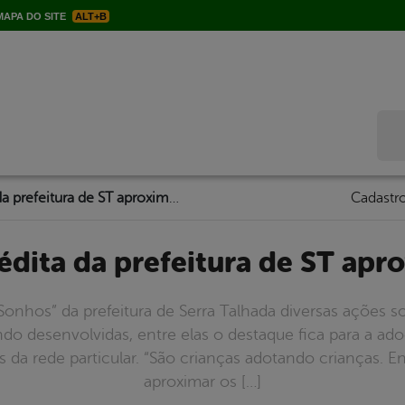
APA DO SITE
ALT+B
Bus
Campanha inédita da prefeitura de ST aproxima crianças
Cadastro
édita da prefeitura de ST apr
hos” da prefeitura de Serra Talhada diversas ações so
do desenvolvidas, entre elas o destaque fica para a ado
s da rede particular. “São crianças adotando crianças.
aproximar os […]