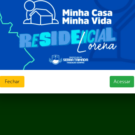
ura Organizacional
 Governo Digital
ções e Contratos
Públicas
jamento e Prestação de Contas
as
sos Humanos
ias de Receitas
Fechar
Acessar