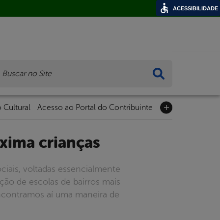
ACESSIBILIDADE
ca
 Cultural
Acesso ao Portal do Contribuinte
oxima crianças
ciais, voltadas essencialmente
ção de escolas de bairros mais
 Encontramos aí uma maneira de