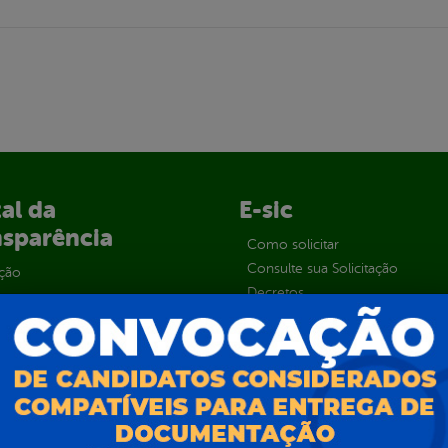
al da
E-sic
nsparência
Como solicitar
Consulte sua Solicitação
ção
Decretos
Estatísticas
normativos
Formulários
l de Dúvidas
Prazos e autoridades
ios e Transferências
Sic Físico
sas
Solicitar Recurso
s
Solicitar um pedido
as parlamentares