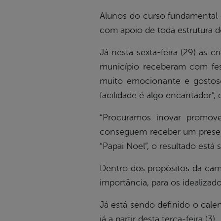
Alunos do curso fundamental d
com apoio de toda estrutura do
Já nesta sexta-feira (29) as 
município receberam com fes
muito emocionante e gostos
facilidade é algo encantador”, 
“Procuramos inovar promov
conseguem receber um presen
“Papai Noel”, o resultado est
Dentro dos propósitos da cam
importância, para os idealiza
Já está sendo definido o calen
já a partir desta terça-feira (3).