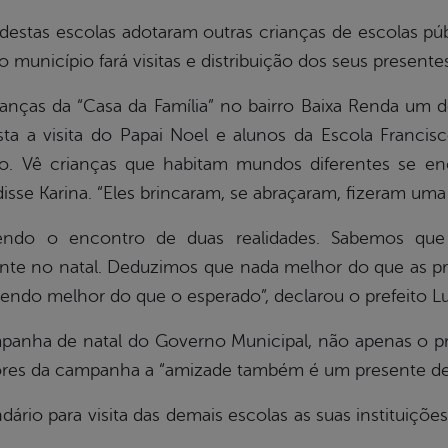
estas escolas adotaram outras crianças de escolas pú
 município fará visitas e distribuição dos seus presentes
crianças da “Casa da Família” no bairro Baixa Renda um
ta a visita do Papai Noel e alunos da Escola Franc
o. Vê crianças que habitam mundos diferentes se en
disse Karina. “Eles brincaram, se abraçaram, fizeram uma 
endo o encontro de duas realidades. Sabemos que 
te no natal. Deduzimos que nada melhor do que as pr
á sendo melhor do que o esperado”, declarou o prefeito 
panha de natal do Governo Municipal, não apenas o p
dores da campanha a “amizade também é um presente de 
dário para visita das demais escolas as suas instituiç