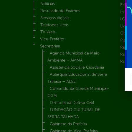
Notícias
Estrut
Resultado de Exames
Inicio
Serviços digitais
LGPD e
Telefones Úteis
Licita
TV Web
Obras 
Vice-Prefeito
Plane
Secretarias
Receit
Agência Municipal de Meio
Recur
Ambiente – AMMA
Renúnc
Assistência Social e Cidadania
Autarquia Educacional de Serra
Talhada – AESET
Comando da Guarda Municipal-
CGM
Diretoria da Defesa Civil
FUNDAÇÃO CULTURAL DE
SERRA TALHADA
Gabinete da Prefeita
Gabinete do Vice-Prefeito