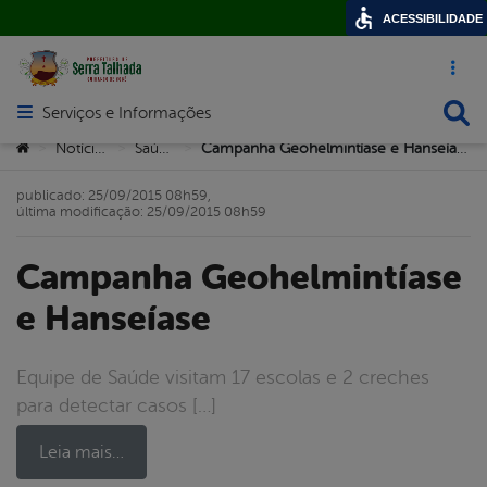
ACESSIBILIDADE
Acesso ráp
Busca
Serviços e Informações
Abrir menu principal de navegação
Você está aqui:
Notícias
Saúde
Campanha Geohelmintíase e Hanseíase
>
>
>
publicado: 25/09/2015 08h59,
última modificação: 25/09/2015 08h59
Campanha Geohelmintíase
e Hanseíase
Equipe de Saúde visitam 17 escolas e 2 creches
para detectar casos […]
Leia mais…