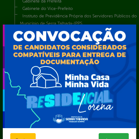
Gabinete da Prefeita
Gabinete do Vice-Prefeito
Instituto de Previdência Própria dos Servidores Públicos do
Município de Serra Talhada-IPPS
Obras e Infraestrutura
Procuradoria Geral do Município
Secretaria de Comunicação Social e Audiovisual
Secretaria de Desenvolvimento Econômico e Turismo
Secretaria de Iluminação Pública e Energia Elétrica
Secretaria Municipal da Mulher – SEMU
Secretaria Municipal de Administração – SAD
Secretaria Municipal de Agricultura e Recursos Hídricos –
SEMARH / Secretaria de Agricultura Familiar – SEMAF
Secretaria Municipal de Educação – SEST
Secretaria Municipal de Esporte e Lazer – SEMEL
Secretaria Municipal de Finanças – SECFIN
Secretaria Municipal de Governo – SEGOV
Secretaria Municipal de Meio Ambiente – SEMA
Secretaria Municipal de Planejamento e Gestão – SEPLAG