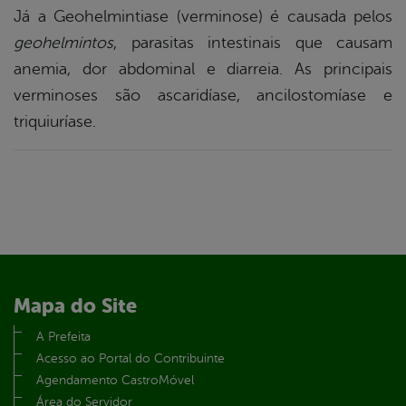
Já a Geohelmintiase (verminose) é causada pelos
geohelmintos
, parasitas intestinais que causam
anemia, dor abdominal e diarreia. As principais
verminoses são ascaridíase, ancilostomíase e
triquiuríase.
Mapa do Site
A Prefeita
Acesso ao Portal do Contribuinte
Agendamento CastroMóvel
Área do Servidor