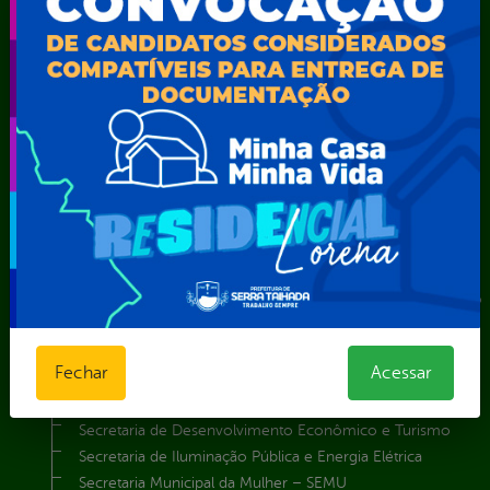
TV Web
Vice-Prefeito
Secretarias
Agência Municipal de Meio Ambiente – AMMA
Assistência Social e Cidadania
Autarquia Educacional de Serra Talhada – AESET
Comando da Guarda Municipal-CGM
Diretoria da Defesa Civil
FUNDAÇÃO CULTURAL DE SERRA TALHADA
Gabinete da Prefeita
Gabinete do Vice-Prefeito
Instituto de Previdência Própria dos Servidores Públicos do
Município de Serra Talhada-IPPS
Obras e Infraestrutura
Fechar
Acessar
Procuradoria Geral do Município
Secretaria de Comunicação Social e Audiovisual
Secretaria de Desenvolvimento Econômico e Turismo
Secretaria de Iluminação Pública e Energia Elétrica
Secretaria Municipal da Mulher – SEMU