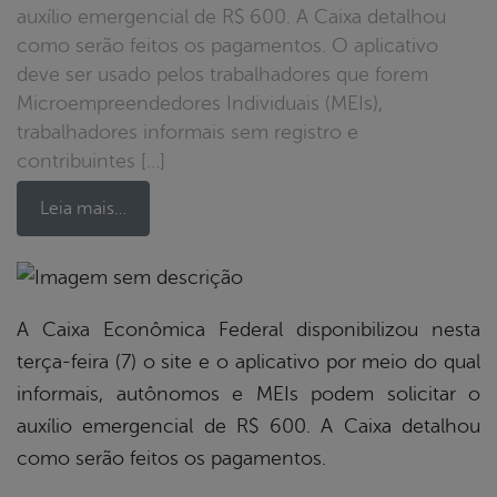
auxílio emergencial de R$ 600. A Caixa detalhou
como serão feitos os pagamentos. O aplicativo
deve ser usado pelos trabalhadores que forem
Microempreendedores Individuais (MEIs),
trabalhadores informais sem registro e
contribuintes […]
Leia mais…
book
A Caixa Econômica Federal disponibilizou nesta
terça-feira (7) o site e o aplicativo por meio do qual
informais, autônomos e MEIs podem solicitar o
er
auxílio emergencial de R$ 600. A Caixa detalhou
como serão feitos os pagamentos.
din