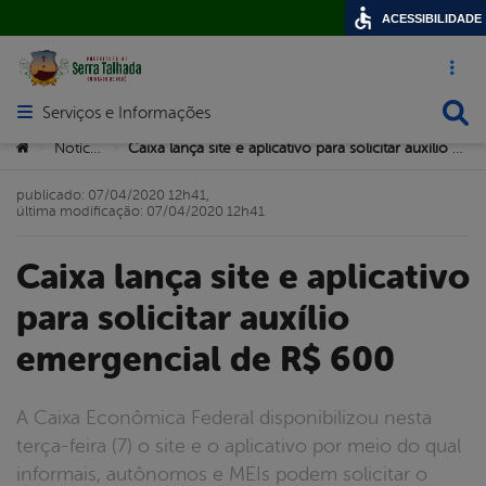
ACESSIBILIDADE
Acesso ráp
Busca
Serviços e Informações
Abrir menu principal de navegação
Você está aqui:
Notícias
Caixa lança site e aplicativo para solicitar auxílio emergencial de R$ 600
>
>
publicado: 07/04/2020 12h41,
última modificação: 07/04/2020 12h41
Caixa lança site e aplicativo
para solicitar auxílio
emergencial de R$ 600
A Caixa Econômica Federal disponibilizou nesta
terça-feira (7) o site e o aplicativo por meio do qual
informais, autônomos e MEIs podem solicitar o