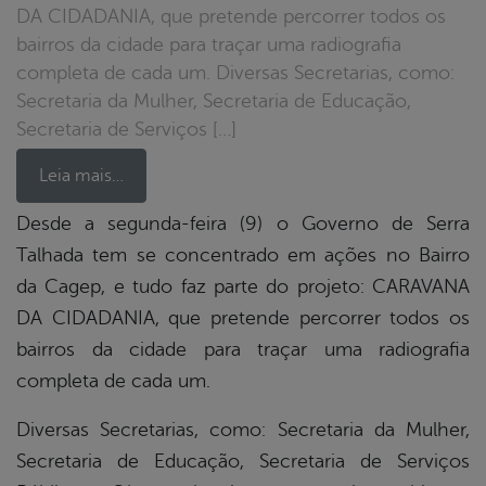
DA CIDADANIA, que pretende percorrer todos os
bairros da cidade para traçar uma radiografia
completa de cada um. Diversas Secretarias, como:
Secretaria da Mulher, Secretaria de Educação,
Secretaria de Serviços […]
Leia mais…
Desde a segunda-feira (9) o Governo de Serra
Talhada tem se concentrado em ações no Bairro
book
da Cagep, e tudo faz parte do projeto: CARAVANA
DA CIDADANIA, que pretende percorrer todos os
er
bairros da cidade para traçar uma radiografia
completa de cada um.
din
Diversas Secretarias, como: Secretaria da Mulher,
Secretaria de Educação, Secretaria de Serviços