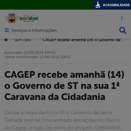
ACESSIBILIDADE
Acesso ráp
Busca
Serviços e Informações
Abrir menu principal de navegação
Você está aqui:
Sem categoria
CAGEP recebe amanhã (14) o Governo de ST na sua 1ª Caravana da Cidadania
>
>
publicado: 13/06/2014 20h13,
última modificação: 13/06/2014 20h13
CAGEP recebe amanhã (14)
o Governo de ST na sua 1ª
Caravana da Cidadania
Desde a segunda-feira (9) o Governo de Serra
Talhada tem se concentrado em ações no Bairro
da Cagep, e tudo faz parte do projeto: CARAVANA