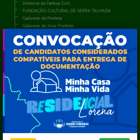
Diretoria da Defesa Civil
FUNDAÇÃO CULTURAL DE SERRA TALHADA
Gabinete da Prefeita
Gabinete do Vice-Prefeito
Instituto de Previdência Própria dos Servidores Públicos do
Município de Serra Talhada-IPPS
Obras e Infraestrutura
Procuradoria Geral do Município
Secretaria de Comunicação Social e Audiovisual
Secretaria de Desenvolvimento Econômico e Turismo
Secretaria de Iluminação Pública e Energia Elétrica
Secretaria Municipal da Mulher – SEMU
Secretaria Municipal de Administração – SAD
Secretaria Municipal de Agricultura e Recursos Hídricos –
SEMARH / Secretaria de Agricultura Familiar – SEMAF
Secretaria Municipal de Educação – SEST
Secretaria Municipal de Esporte e Lazer – SEMEL
Secretaria Municipal de Finanças – SECFIN
Secretaria Municipal de Governo – SEGOV