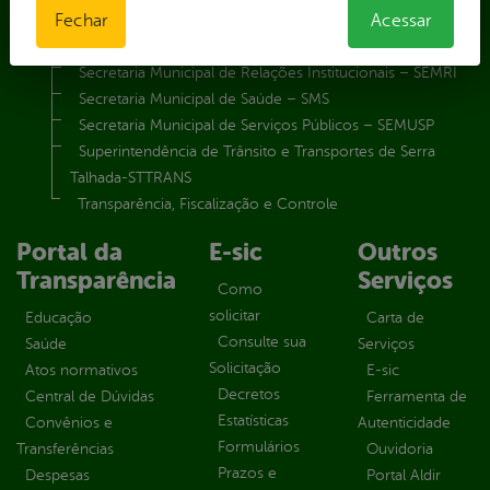
Fechar
Acessar
Secretaria Municipal de Meio Ambiente – SEMA
Secretaria Municipal de Planejamento e Gestão – SEPLAG
Secretaria Municipal de Relações Institucionais – SEMRI
Secretaria Municipal de Saúde – SMS
Secretaria Municipal de Serviços Públicos – SEMUSP
Superintendência de Trânsito e Transportes de Serra
Talhada-STTRANS
Transparência, Fiscalização e Controle
Portal da
E-sic
Outros
Transparência
Serviços
Como
solicitar
Educação
Carta de
Consulte sua
Saúde
Serviços
Solicitação
Atos normativos
E-sic
Decretos
Central de Dúvidas
Ferramenta de
Estatísticas
Convênios e
Autenticidade
Formulários
Transferências
Ouvidoria
Prazos e
Despesas
Portal Aldir