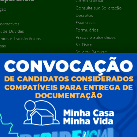
Como solicitar
Consulte sua Solicitação
ção
Decretos
Estatísticas
normativos
Formulários
l de Dúvidas
Prazos e autoridades
ios e Transferências
Sic Físico
sas
Solicitar Recurso
s
Solicitar um pedido
as parlamentares
ura Organizacional
 Governo Digital
ções e Contratos
Públicas
jamento e Prestação de Contas
as
sos Humanos
ias de Receitas