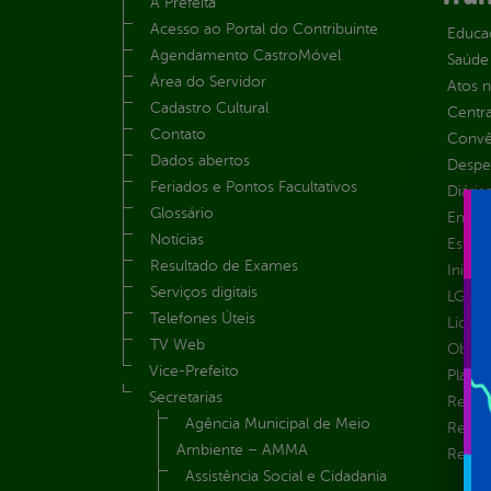
A Prefeita
Acesso ao Portal do Contribuinte
Educa
Agendamento CastroMóvel
Saúde
Área do Servidor
Atos 
Cadastro Cultural
Centra
Contato
Convên
Dados abertos
Despe
Feriados e Pontos Facultativos
Diária
Glossário
Emend
Notícias
Estrut
Resultado de Exames
Inicio
Serviços digitais
LGPD e
Telefones Úteis
Licita
TV Web
Obras 
Vice-Prefeito
Plane
Secretarias
Receit
Agência Municipal de Meio
Recur
Ambiente – AMMA
Renúnc
Assistência Social e Cidadania