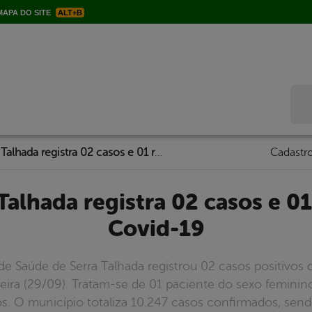
APA DO SITE
ALT+B
Bus
Boletim: Serra Talhada registra 02 casos e 01 recuperado da Covid-19
Cadastro
Covid-19
 de Saúde de Serra Talhada registrou 02 casos positivos
eira (29/09). Tratam-se de 01 paciente do sexo femini
s. O município totaliza 10.247 casos confirmados, send