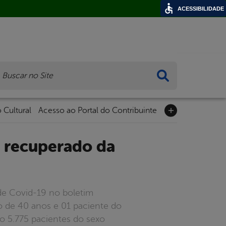
ACESSIBILIDADE
ca
 Cultural
Acesso ao Portal do Contribuinte
 de Covid-19 no boletim
no de 40 anos e 01 paciente do
o 5.775 pacientes do sexo