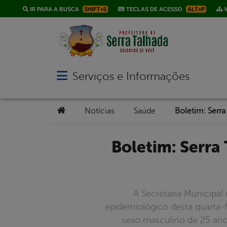
IR PARA A BUSCA
SHIFT+5
TECLAS DE ACESSO
ALT+P
M
Serviços e Informações
Abrir menu principal de navegação
Você está aqui:
>
>
>
Notícias
Saúde
Boletim: Serra Talhada registra 02 casos e 01 recuperado da
A Secretaria Municipal
epidemiológico desta quarta-f
sexo masculino de 25 ano