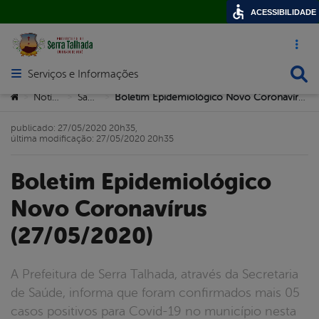
ACESSIBILIDADE
Acesso ráp
Busca
Serviços e Informações
Abrir menu principal de navegação
Você está aqui:
Notícias
Saúde
Boletim Epidemiológico Novo Coronavírus (27/05/2020)
>
>
>
publicado: 27/05/2020 20h35,
última modificação: 27/05/2020 20h35
Boletim Epidemiológico
Novo Coronavírus
(27/05/2020)
A Prefeitura de Serra Talhada, através da Secretaria
de Saúde, informa que foram confirmados mais 05
casos positivos para Covid-19 no município nesta