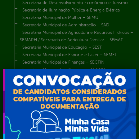
Secretaria de Desenvolvimento Econômico e Turismo
Secretaria de Iluminação Pública e Energia Elétrica
Secretaria Municipal da Mulher – SEMU
Secretaria Municipal de Administração – SAD
Secretaria Municipal de Agricultura e Recursos Hídricos –
SEMARH / Secretaria de Agricultura Familiar – SEMAF
Secretaria Municipal de Educação – SEST
Secretaria Municipal de Esporte e Lazer – SEMEL
Secretaria Municipal de Finanças – SECFIN
Secretaria Municipal de Governo – SEGOV
Secretaria Municipal de Meio Ambiente – SEMA
Secretaria Municipal de Planejamento e Gestão – SEPLAG
Secretaria Municipal de Relações Institucionais – SEMRI
Secretaria Municipal de Saúde – SMS
Secretaria Municipal de Serviços Públicos – SEMUSP
Superintendência de Trânsito e Transportes de Serra
Talhada-STTRANS
Transparência, Fiscalização e Controle