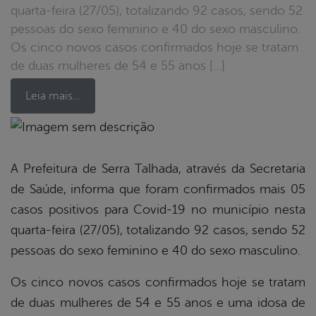
quarta-feira (27/05), totalizando 92 casos, sendo 52
pessoas do sexo feminino e 40 do sexo masculino.
Os cinco novos casos confirmados hoje se tratam
de duas mulheres de 54 e 55 anos […]
Leia mais…
book
A Prefeitura de Serra Talhada, através da Secretaria
de Saúde, informa que foram confirmados mais 05
er
casos positivos para Covid-19 no município nesta
quarta-feira (27/05), totalizando 92 casos, sendo 52
pessoas do sexo feminino e 40 do sexo masculino.
din
Os cinco novos casos confirmados hoje se tratam
de duas mulheres de 54 e 55 anos e uma idosa de