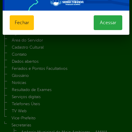
Mapa do Site
A Prefeita
Fechar
Acessar
Acesso ao Portal do Contribuinte
Agendamento CastroMóvel
Área do Servidor
Cadastro Cultural
Contato
Dados abertos
Feriados e Pontos Facultativos
Glossário
Notícias
Resultado de Exames
Serviços digitais
Telefones Úteis
TV Web
Vice-Prefeito
Secretarias