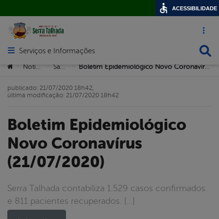
ACESSIBILIDADE
Acesso ráp
Busca
Serviços e Informações
Abrir menu principal de navegação
Você está aqui:
Notícias
Saúde
Boletim Epidemiológico Novo Coronavírus (21/07/2020)
>
>
>
publicado: 21/07/2020 18h42,
última modificação: 21/07/2020 18h42
Boletim Epidemiológico
Novo Coronavírus
(21/07/2020)
Serra Talhada contabiliza 1.529 casos confirmados
e 811 pacientes recuperados. […]