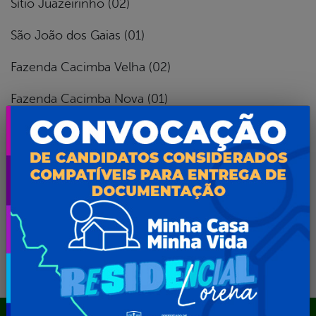
Sítio Juazeirinho (02)
São João dos Gaias (01)
Fazenda Cacimba Velha (02)
Fazenda Cacimba Nova (01)
Maxixeiro (02)
Jardim das Oliveiras (01)
Fazenda Saco da Roça (01)