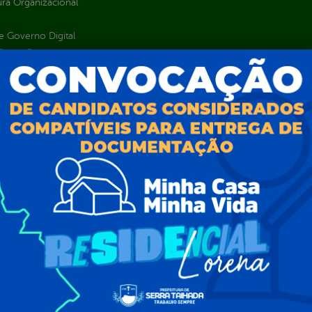
ura Organizacional
 Governo Digital
ções e Contratos
Públicas
jamento e Prestação de Contas
as
sos Humanos
ias de Receitas