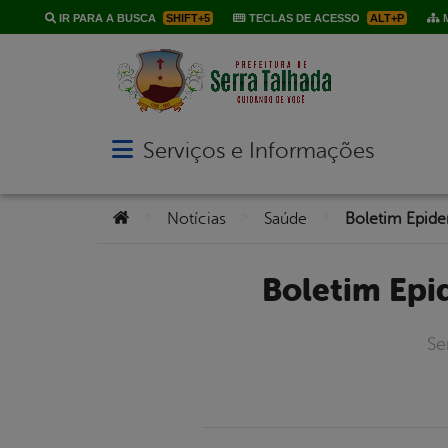
IR PARA A BUSCA
SHIFT+5
TECLAS DE ACESSO
ALT+P
M
Serviços e Informações
Abrir menu principal de navegação
Você está aqui:
>
>
>
Notícias
Saúde
Boletim Ep
Se