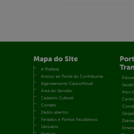
Mapa do Site
Port
Tra
A Prefeita
Acesso ao Portal do Contribuinte
Educa
Agendamento CastroMóvel
Saúde
Área do Servidor
Atos 
Cadastro Cultural
Centra
Contato
Convên
Dados abertos
Despe
Feriados e Pontos Facultativos
Diária
Glossário
Emend
Notícias