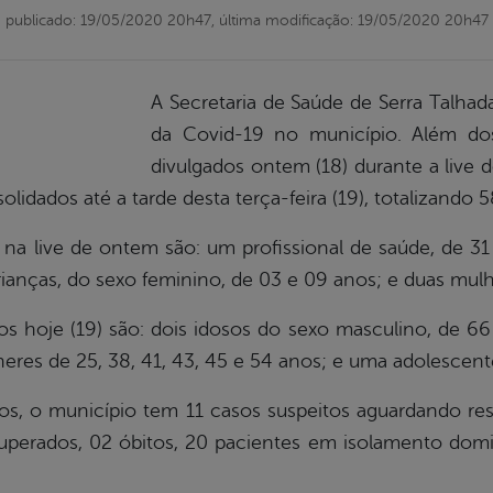
publicado: 19/05/2020 20h47,
última modificação: 19/05/2020 20h47
A Secretaria de Saúde de Serra Talha
da Covid-19 no município. Além d
divulgados ontem (18) durante a live 
lidados até a tarde desta terça-feira (19), totalizand
na live de ontem são: um profissional de saúde, de 31 
rianças, do sexo feminino, de 03 e 09 anos; e duas mul
os hoje (19) são: dois idosos do sexo masculino, de 6
heres de 25, 38, 41, 43, 45 e 54 anos; e uma adolescen
s, o município tem 11 casos suspeitos aguardando re
uperados, 02 óbitos, 20 pacientes em isolamento domic