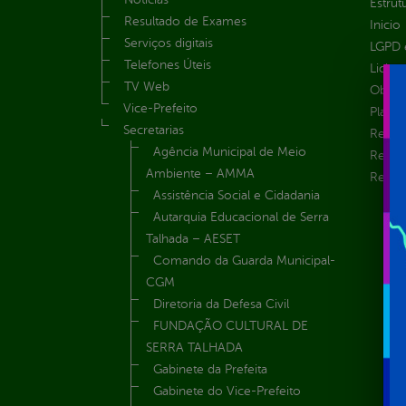
Estrut
Resultado de Exames
Inicio
Serviços digitais
LGPD e
Telefones Úteis
Licita
TV Web
Obras 
Vice-Prefeito
Plane
Secretarias
Receit
Agência Municipal de Meio
Recur
Ambiente – AMMA
Renúnc
Assistência Social e Cidadania
Autarquia Educacional de Serra
Talhada – AESET
Comando da Guarda Municipal-
CGM
Diretoria da Defesa Civil
FUNDAÇÃO CULTURAL DE
SERRA TALHADA
Gabinete da Prefeita
Gabinete do Vice-Prefeito