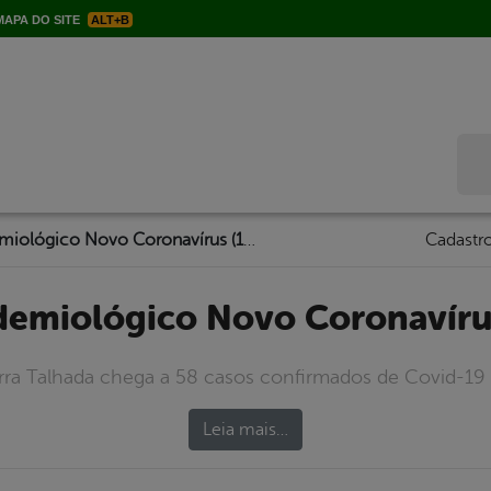
APA DO SITE
ALT+B
Bus
Boletim Epidemiológico Novo Coronavírus (19/05/20)
Cadastro
idemiológico Novo Coronavíru
rra Talhada chega a 58 casos confirmados de Covid-19 
Leia mais…