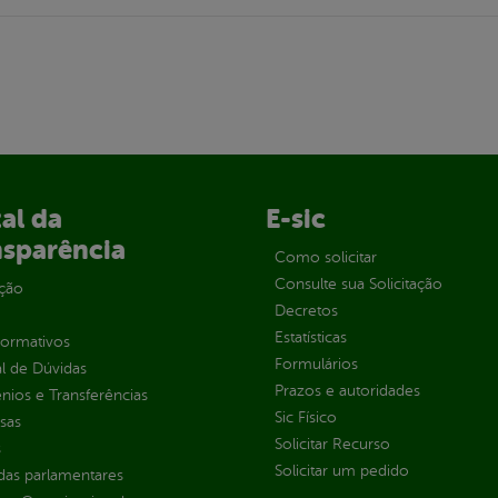
al da
E-sic
nsparência
Como solicitar
Consulte sua Solicitação
ção
Decretos
Estatísticas
normativos
Formulários
l de Dúvidas
Prazos e autoridades
ios e Transferências
Sic Físico
sas
Solicitar Recurso
s
Solicitar um pedido
as parlamentares