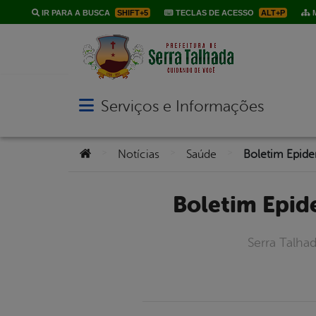
IR PARA A BUSCA
SHIFT+5
TECLAS DE ACESSO
ALT+P
M
Serviços e Informações
Abrir menu principal de navegação
Você está aqui:
>
>
>
Notícias
Saúde
Boletim Epi
Serra Talha