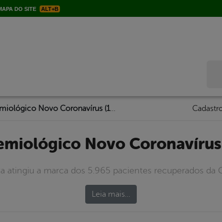
APA DO SITE
ALT+B
Bus
Boletim Epidemiológico Novo Coronavírus (19/01/2021)
Cadastro
demiológico Novo Coronavírus
da atingiu a marca dos 5.965 pacientes recuperados da C
Leia mais…