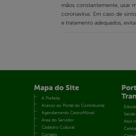
mãos constantemente, usar má
coronavírus. Em caso de sint
e tratamento adequados, evit
Mapa do Site
Port
Tra
A Prefeita
Acesso ao Portal do Contribuinte
Educa
Agendamento CastroMóvel
Saúde
Área do Servidor
Atos 
Cadastro Cultural
Centra
Contato
Convên