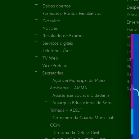
Dados abertos
Despe
Feriados e Pontos Facultativos
Diária
Glossário
Emend
Notícias
Estrut
Resultado de Exames
Inicio
Serviços digitais
LGPD e
Telefones Úteis
Licita
TV Web
Obras 
Vice-Prefeito
Plane
Secretarias
Receit
Agência Municipal de Meio
Recur
Ambiente – AMMA
Renúnc
Assistência Social e Cidadania
Autarquia Educacional de Serra
Talhada – AESET
Comando da Guarda Municipal-
CGM
Diretoria da Defesa Civil