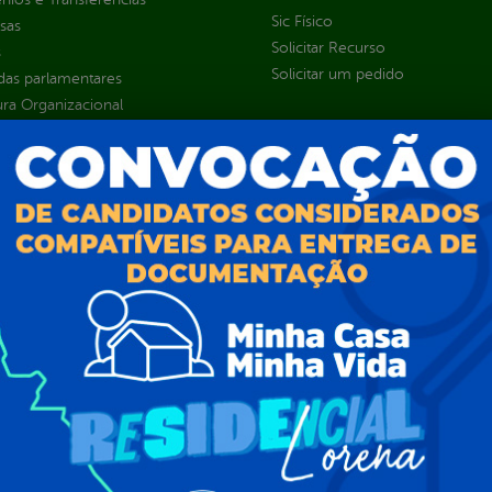
Sic Físico
sas
Solicitar Recurso
s
Solicitar um pedido
as parlamentares
ura Organizacional
 Governo Digital
ções e Contratos
Públicas
jamento e Prestação de Contas
as
sos Humanos
ias de Receitas