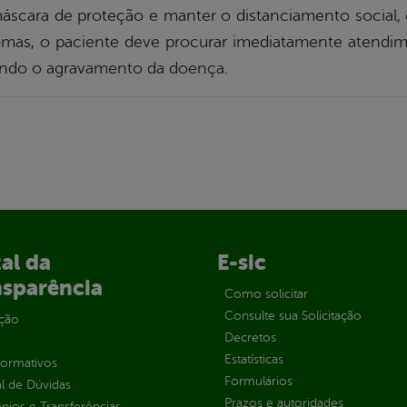
scara de proteção e manter o distanciamento social, 
omas, o paciente deve procurar imediatamente atendi
ando o agravamento da doença.
al da
E-sic
nsparência
Como solicitar
Consulte sua Solicitação
ção
Decretos
Estatísticas
normativos
Formulários
l de Dúvidas
Prazos e autoridades
ios e Transferências