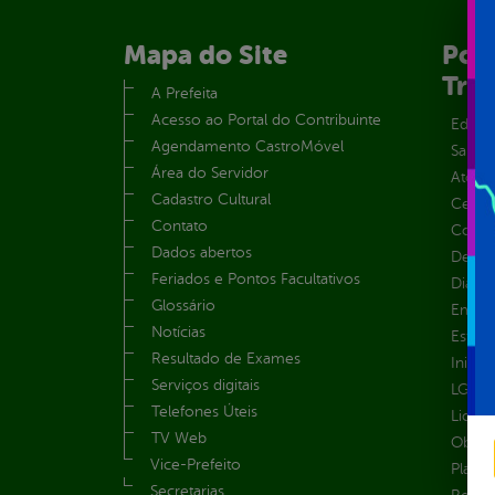
Mapa do Site
Port
Tra
A Prefeita
Acesso ao Portal do Contribuinte
Educa
Agendamento CastroMóvel
Saúde
Área do Servidor
Atos 
Cadastro Cultural
Centra
Contato
Convên
Dados abertos
Despe
Feriados e Pontos Facultativos
Diária
Glossário
Emend
Notícias
Estrut
Resultado de Exames
Inicio
Serviços digitais
LGPD e
Telefones Úteis
Licita
TV Web
Obras 
Vice-Prefeito
Plane
Secretarias