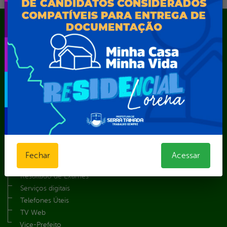
Mapa do Site
A Prefeita
Acesso ao Portal do Contribuinte
Agendamento CastroMóvel
Área do Servidor
Cadastro Cultural
Contato
Dados abertos
Feriados e Pontos Facultativos
Glossário
Fechar
Acessar
Notícias
Resultado de Exames
Serviços digitais
Telefones Úteis
TV Web
Vice-Prefeito