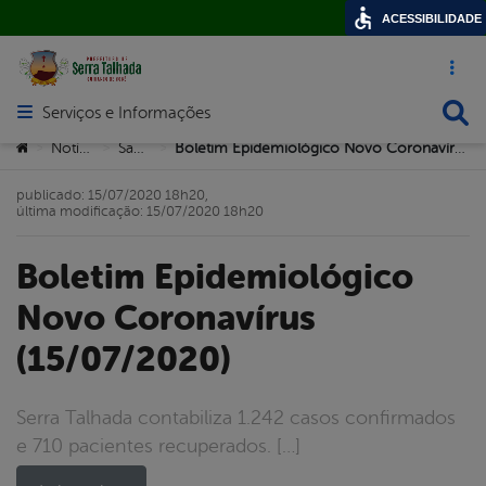
ACESSIBILIDADE
Acesso ráp
Busca
Serviços e Informações
Abrir menu principal de navegação
Você está aqui:
Notícias
Saúde
Boletim Epidemiológico Novo Coronavírus (15/07/2020)
>
>
>
publicado: 15/07/2020 18h20,
última modificação: 15/07/2020 18h20
Boletim Epidemiológico
Novo Coronavírus
(15/07/2020)
Serra Talhada contabiliza 1.242 casos confirmados
e 710 pacientes recuperados. […]