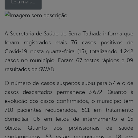
Leia mais…
book
A Secretaria de Saúde de Serra Talhada informa que
foram registrados mais 76 casos positivos de
er
Covid-19 nesta quarta-feira (15), totalizando 1.242
casos no município. Foram 67 testes rápidos e 09
resultados de SWAB.
din
O número de casos suspeitos subiu para 57 e o de
casos descartados permanece 3.672. Quanto à
evolução dos casos confirmados, o município tem
710 pacientes recuperados, 511 em tratamento
domiciliar, 06 em leitos de internamento e 15
óbitos. Quanto aos profissionais de saúde
contaminados, 53 estão recuperados e 18 em