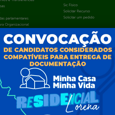
Sic Físico
sas
Solicitar Recurso
s
Solicitar um pedido
as parlamentares
ura Organizacional
 Governo Digital
ções e Contratos
Públicas
jamento e Prestação de Contas
as
sos Humanos
ias de Receitas