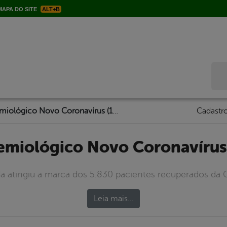
APA DO SITE
ALT+B
Bus
Boletim Epidemiológico Novo Coronavírus (13/01/2021)
Cadastro
demiológico Novo Coronavírus
da atingiu a marca dos 5.830 pacientes recuperados da C
Leia mais…