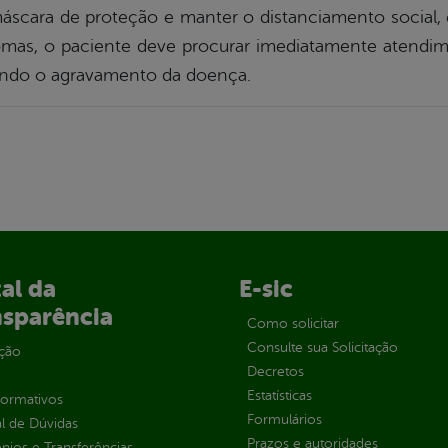
scara de proteção e manter o distanciamento social, 
omas, o paciente deve procurar imediatamente atendi
ando o agravamento da doença.
al da
E-sic
nsparência
Como solicitar
Consulte sua Solicitação
ção
Decretos
Estatísticas
normativos
Formulários
l de Dúvidas
Prazos e autoridades
ios e Transferências