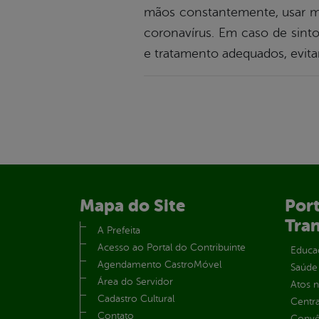
mãos constantemente, usar má
coronavírus. Em caso de sint
e tratamento adequados, evit
Mapa do Site
Port
Tra
A Prefeita
Acesso ao Portal do Contribuinte
Educa
Agendamento CastroMóvel
Saúde
Área do Servidor
Atos 
Cadastro Cultural
Centra
Contato
Convên