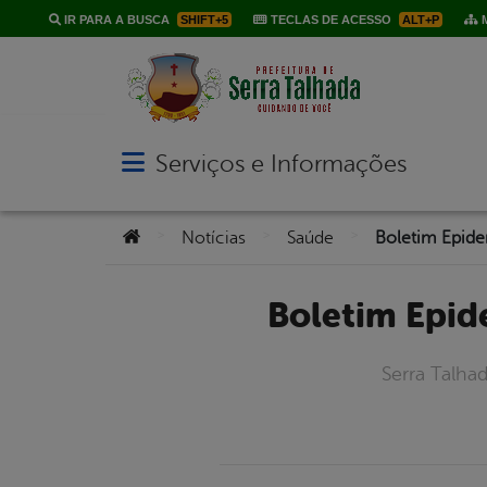
IR PARA A BUSCA
SHIFT+5
TECLAS DE ACESSO
ALT+P
M
Serviços e Informações
Abrir menu principal de navegação
Você está aqui:
>
>
>
Notícias
Saúde
Boletim Epi
Serra Talha