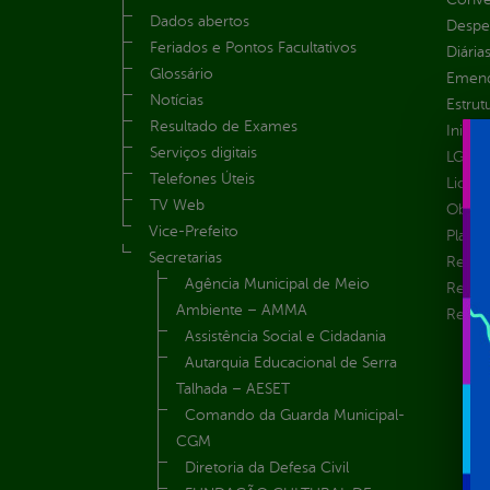
Dados abertos
Despe
Feriados e Pontos Facultativos
Diária
Glossário
Emend
Notícias
Estrut
Resultado de Exames
Inicio
Serviços digitais
LGPD e
Telefones Úteis
Licita
TV Web
Obras 
Vice-Prefeito
Plane
Secretarias
Receit
Agência Municipal de Meio
Recur
Ambiente – AMMA
Renúnc
Assistência Social e Cidadania
Autarquia Educacional de Serra
Talhada – AESET
Comando da Guarda Municipal-
CGM
Diretoria da Defesa Civil