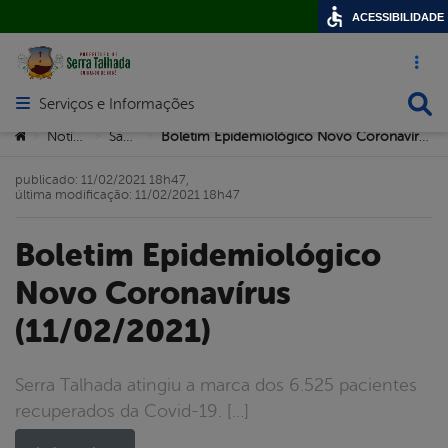
ACESSIBILIDADE
Acesso ráp
Busca
Serviços e Informações
Abrir menu principal de navegação
Você está aqui:
Notícias
Saúde
Boletim Epidemiológico Novo Coronavírus (11/02/2021)
>
>
>
publicado: 11/02/2021 18h47,
última modificação: 11/02/2021 18h47
Boletim Epidemiológico
Novo Coronavírus
(11/02/2021)
Serra Talhada atingiu a marca dos 6.525 pacientes
recuperados da Covid-19. […]