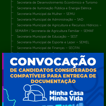
Secretaria de Desenvolvimento Econômico e Turismo
Secretaria de Iluminação Pública e Energia Elétrica
Secretaria Municipal da Mulher – SEMU
Secretaria Municipal de Administração – SAD
Secretaria Municipal de Agricultura e Recursos Hídricos –
SEMARH / Secretaria de Agricultura Familiar – SEMAF
Secretaria Municipal de Educação – SEST
Secretaria Municipal de Esporte e Lazer – SEMEL
Secretaria Municipal de Finanças – SECFIN
Secretaria Municipal de Governo – SEGOV
Secretaria Municipal de Meio Ambiente – SEMA
Secretaria Municipal de Planejamento e Gestão – SEPLAG
Secretaria Municipal de Relações Institucionais – SEMRI
Secretaria Municipal de Saúde – SMS
Secretaria Municipal de Serviços Públicos – SEMUSP
Superintendência de Trânsito e Transportes de Serra
Talhada-STTRANS
Transparência, Fiscalização e Controle