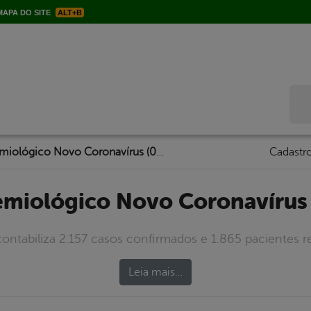
APA DO SITE
ALT+B
Bus
Boletim Epidemiológico Novo Coronavírus (05/08/2020)
Cadastro
demiológico Novo Coronavírus
contabiliza 2.157 casos confirmados e 1.865 pacientes r
Leia mais…