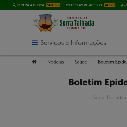
IR PARA A BUSCA
SHIFT+5
TECLAS DE ACESSO
ALT+P
M
Serviços e Informações
Abrir menu principal de navegação
Você está aqui:
>
>
>
Notícias
Saúde
Boletim Epi
Serra Talhada 