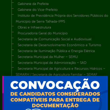
Gabinete da Prefeita
Gabinete do Vice-Prefeito
Instituto de Previdência Própria dos Servidores Públicos do
Município de Serra Talhada-IPPS
Obras e Infraestrutura
Procuradoria Geral do Município
Secretaria de Comunicação Social e Audiovisual
Secretaria de Desenvolvimento Econômico e Turismo
Secretaria de Iluminação Pública e Energia Elétrica
Secretaria Municipal da Mulher – SEMU
Secretaria Municipal de Administração – SAD
Secretaria Municipal de Agricultura e Recursos Hídricos –
SEMARH / Secretaria de Agricultura Familiar – SEMAF
Secretaria Municipal de Educação – SEST
Secretaria Municipal de Esporte e Lazer – SEMEL
Secretaria Municipal de Finanças – SECFIN
Secretaria Municipal de Governo – SEGOV
Secretaria Municipal de Meio Ambiente – SEMA
Secretaria Municipal de Planejamento e Gestão – SEPLAG