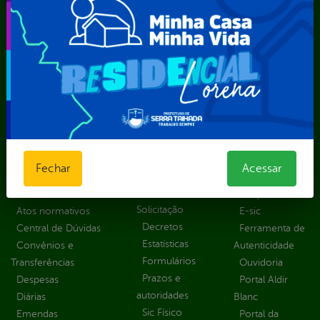
Secretaria Municipal de Relações Institucionais – SEMRI
Secretaria Municipal de Saúde – SMS
Secretaria Municipal de Serviços Públicos – SEMUSP
Superintendência de Trânsito e Transportes de Serra
Talhada-STTRANS
Transparência, Fiscalização e Controle
Portal da
E-sic
Outros
Transparência
Serviços
Como
Fechar
Acessar
solicitar
Educação
Carta de
Consulte sua
Saúde
Serviços
Solicitação
Atos normativos
E-sic
Decretos
Central de Dúvidas
Ferramenta de
Estatísticas
Convênios e
Autenticidade
Formulários
Transferências
Ouvidoria
Prazos e
Despesas
Portal Aldir
autoridades
Diárias
Blanc
Sic Físico
Emendas
Portal da