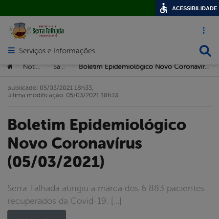
ACESSIBILIDADE
Acesso ráp
Busca
Serviços e Informações
Abrir menu principal de navegação
Você está aqui:
Notícias
Saúde
Boletim Epidemiológico Novo Coronavírus (05/03/2021)
>
>
>
publicado: 05/03/2021 18h33,
última modificação: 05/03/2021 18h33
Boletim Epidemiológico
Novo Coronavírus
(05/03/2021)
Serra Talhada atingiu a marca dos 6.883 pacientes
recuperados da Covid-19. […]