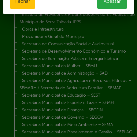
Fechar
Acessar
Gabinete do Vice-Prefeito
Instituto de Previdência Própria dos Servidores Públicos do
Município de Serra Talhada-IPPS
Obras e Infraestrutura
Procuradoria Geral do Município
Secretaria de Comunicação Social e Audiovisual
Secretaria de Desenvolvimento Econômico e Turismo
Secretaria de Iluminação Pública e Energia Elétrica
Secretaria Municipal da Mulher – SEMU
Secretaria Municipal de Administração – SAD
Secretaria Municipal de Agricultura e Recursos Hídricos –
SEMARH / Secretaria de Agricultura Familiar – SEMAF
Secretaria Municipal de Educação – SEST
Secretaria Municipal de Esporte e Lazer – SEMEL
Secretaria Municipal de Finanças – SECFIN
Secretaria Municipal de Governo – SEGOV
Secretaria Municipal de Meio Ambiente – SEMA
Secretaria Municipal de Planejamento e Gestão – SEPLAG