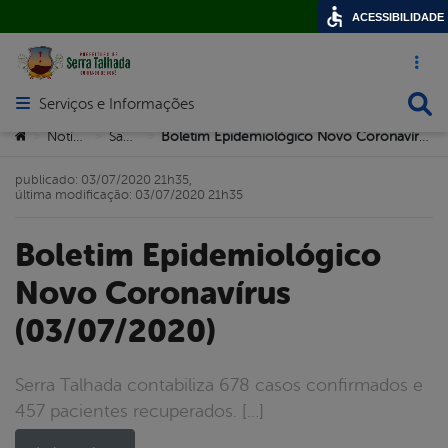
ACESSIBILIDADE
Acesso ráp
Busca
Serviços e Informações
Abrir menu principal de navegação
Você está aqui:
Notícias
Saúde
Boletim Epidemiológico Novo Coronavírus (03/07/2020)
>
>
>
publicado: 03/07/2020 21h35,
última modificação: 03/07/2020 21h35
Boletim Epidemiológico
Novo Coronavírus
(03/07/2020)
Serra Talhada contabiliza 678 casos confirmados e
457 pacientes recuperados. […]