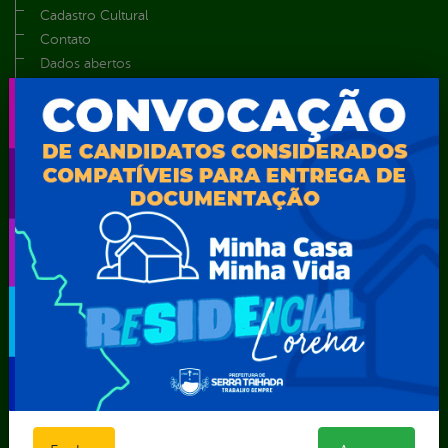
Cadastro Cultural
Contato
Dados abertos
Feriados e Pontos Facultativos
Glossário
Notícias
Resultado de Exames
Serviços digitais
Telefones Úteis
TV Web
Vice-Prefeito
Secretarias
Agência Municipal de Meio Ambiente – AMMA
Assistência Social e Cidadania
Autarquia Educacional de Serra Talhada – AESET
Comando da Guarda Municipal-CGM
Diretoria da Defesa Civil
FUNDAÇÃO CULTURAL DE SERRA TALHADA
Gabinete da Prefeita