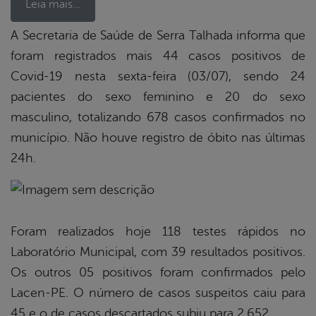
Leia mais…
A Secretaria de Saúde de Serra Talhada informa que
foram registrados mais 44 casos positivos de
book
Covid-19 nesta sexta-feira (03/07), sendo 24
pacientes do sexo feminino e 20 do sexo
er
masculino, totalizando 678 casos confirmados no
município. Não houve registro de óbito nas últimas
24h.
din
Foram realizados hoje 118 testes rápidos no
Laboratório Municipal, com 39 resultados positivos.
Os outros 05 positivos foram confirmados pelo
Lacen-PE. O número de casos suspeitos caiu para
45 e o de casos descartados subiu para 2.652.