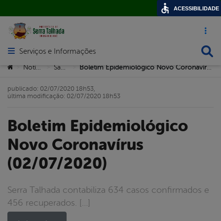
ACESSIBILIDADE
Acesso ráp
Busca
Serviços e Informações
Abrir menu principal de navegação
Você está aqui:
Notícias
Saúde
Boletim Epidemiológico Novo Coronavírus (02/07/2020)
>
>
>
publicado: 02/07/2020 18h53,
última modificação: 02/07/2020 18h53
Boletim Epidemiológico
Novo Coronavírus
(02/07/2020)
Serra Talhada contabiliza 634 casos confirmados e
456 recuperados. […]