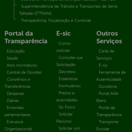
Superintendência de Trânsito e Transportes de Serra
Talhada-STTRANS
Transparência, Fiscalização e Controle
Portal da
E-sic
Outros
Transparência
Serviços
Como
solicitar
Educação
Carta de
Consulte sua
Saúde
Serviços
Solicitação
Atos normativos
E-sic
Decretos
Central de Dúvidas
Ferramenta de
Estatísticas
Convênios e
Autenticidade
Formulários
Transferências
Ouvidoria
Prazos e
Despesas
Portal Aldir
autoridades
Diárias
Blanc
Sic Físico
Emendas
Portal da
Solicitar
parlamentares
Transparência
Recurso
Estrutura
Transporte
Solicitar um
Organizacional
Escolar