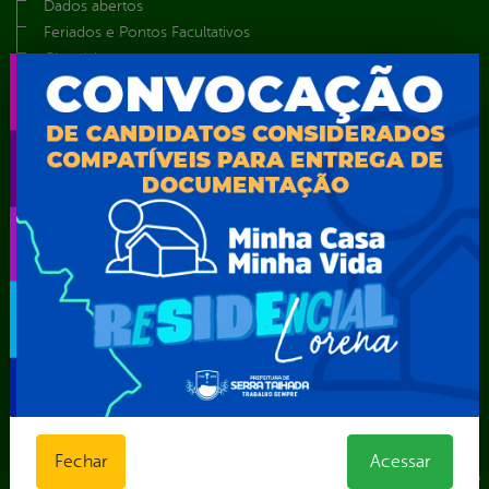
Dados abertos
Feriados e Pontos Facultativos
Glossário
Notícias
Resultado de Exames
Serviços digitais
Telefones Úteis
TV Web
Vice-Prefeito
Secretarias
Agência Municipal de Meio Ambiente – AMMA
Assistência Social e Cidadania
Autarquia Educacional de Serra Talhada – AESET
Comando da Guarda Municipal-CGM
Diretoria da Defesa Civil
FUNDAÇÃO CULTURAL DE SERRA TALHADA
Gabinete da Prefeita
Gabinete do Vice-Prefeito
Fechar
Acessar
Instituto de Previdência Própria dos Servidores Públicos do