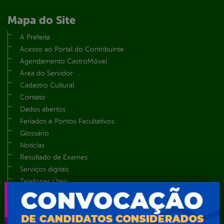
Mapa do Site
A Prefeita
Acesso ao Portal do Contribuinte
Agendamento CastroMóvel
Área do Servidor
Cadastro Cultural
Contato
Dados abertos
Feriados e Pontos Facultativos
Glossário
Notícias
Resultado de Exames
Serviços digitais
Telefones Úteis
TV Web
Vice-Prefeito
Secretarias