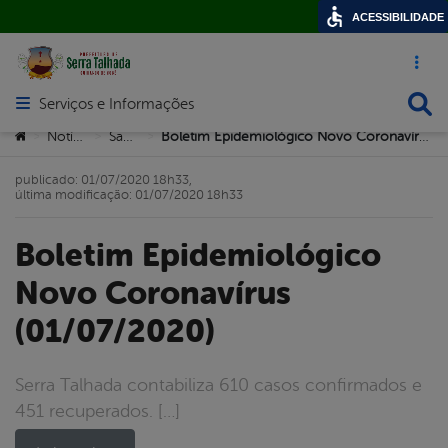
ACESSIBILIDADE
Acesso ráp
Busca
Serviços e Informações
Abrir menu principal de navegação
Você está aqui:
Notícias
Saúde
Boletim Epidemiológico Novo Coronavírus (01/07/2020)
>
>
>
publicado: 01/07/2020 18h33,
última modificação: 01/07/2020 18h33
Boletim Epidemiológico
Novo Coronavírus
(01/07/2020)
Serra Talhada contabiliza 610 casos confirmados e
451 recuperados. […]