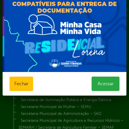
Agência Municipal de Meio Ambiente – AMMA
Assistência Social e Cidadania
Autarquia Educacional de Serra Talhada – AESET
Comando da Guarda Municipal-CGM
Diretoria da Defesa Civil
FUNDAÇÃO CULTURAL DE SERRA TALHADA
Gabinete da Prefeita
Gabinete do Vice-Prefeito
Instituto de Previdência Própria dos Servidores Públicos do
Município de Serra Talhada-IPPS
Obras e Infraestrutura
Procuradoria Geral do Município
Fechar
Acessar
Secretaria de Comunicação Social e Audiovisual
Secretaria de Desenvolvimento Econômico e Turismo
Secretaria de Iluminação Pública e Energia Elétrica
Secretaria Municipal da Mulher – SEMU
Secretaria Municipal de Administração – SAD
Secretaria Municipal de Agricultura e Recursos Hídricos –
SEMARH / Secretaria de Agricultura Familiar – SEMAF