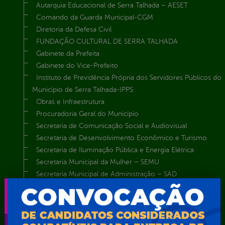
Autarquia Educacional de Serra Talhada – AESET
Comando da Guarda Municipal-CGM
Diretoria da Defesa Civil
FUNDAÇÃO CULTURAL DE SERRA TALHADA
Gabinete da Prefeita
Gabinete do Vice-Prefeito
Instituto de Previdência Própria dos Servidores Públicos do
Município de Serra Talhada-IPPS
Obras e Infraestrutura
Procuradoria Geral do Município
Secretaria de Comunicação Social e Audiovisual
Secretaria de Desenvolvimento Econômico e Turismo
Secretaria de Iluminação Pública e Energia Elétrica
Secretaria Municipal da Mulher – SEMU
Secretaria Municipal de Administração – SAD
Secretaria Municipal de Agricultura e Recursos Hídricos –
SEMARH / Secretaria de Agricultura Familiar – SEMAF
Secretaria Municipal de Educação – SEST
Secretaria Municipal de Esporte e Lazer – SEMEL