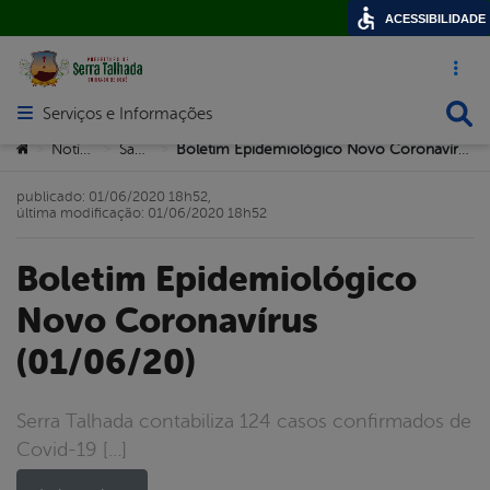
ACESSIBILIDADE
Acesso ráp
Busca
Serviços e Informações
Abrir menu principal de navegação
Você está aqui:
Notícias
Saúde
Boletim Epidemiológico Novo Coronavírus (01/06/20)
>
>
>
publicado: 01/06/2020 18h52,
última modificação: 01/06/2020 18h52
Boletim Epidemiológico
Novo Coronavírus
(01/06/20)
Serra Talhada contabiliza 124 casos confirmados de
Covid-19 […]