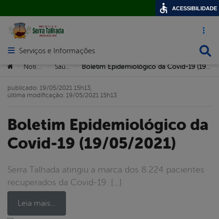
ACESSIBILIDADE
Acesso ráp
Busca
Serviços e Informações
Abrir menu principal de navegação
Você está aqui:
Notícias
Saúde
Boletim Epidemiológico da Covid-19 (19/05/2021)
>
>
>
publicado: 19/05/2021 15h13,
última modificação: 19/05/2021 15h13
Boletim Epidemiológico da
Covid-19 (19/05/2021)
Serra Talhada atingiu a marca dos 8.224 pacientes
recuperados da Covid-19. […]
Leia mais…