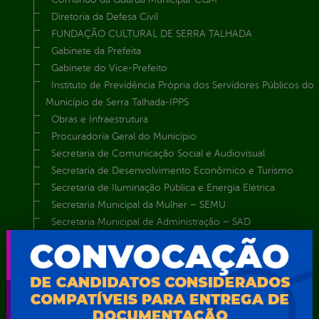
Diretoria da Defesa Civil
FUNDAÇÃO CULTURAL DE SERRA TALHADA
Gabinete da Prefeita
Gabinete do Vice-Prefeito
Instituto de Previdência Própria dos Servidores Públicos do
Município de Serra Talhada-IPPS
Obras e Infraestrutura
Procuradoria Geral do Município
Secretaria de Comunicação Social e Audiovisual
Secretaria de Desenvolvimento Econômico e Turismo
Secretaria de Iluminação Pública e Energia Elétrica
Secretaria Municipal da Mulher – SEMU
Secretaria Municipal de Administração – SAD
Secretaria Municipal de Agricultura e Recursos Hídricos –
SEMARH / Secretaria de Agricultura Familiar – SEMAF
Secretaria Municipal de Educação – SEST
Secretaria Municipal de Esporte e Lazer – SEMEL
Secretaria Municipal de Finanças – SECFIN