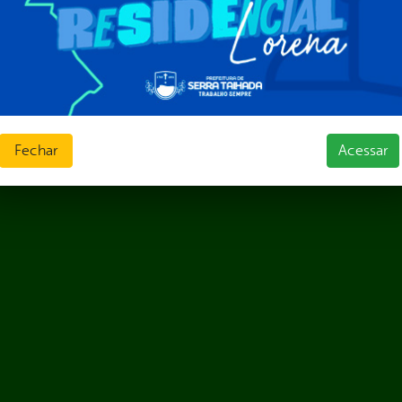
ias de Receitas
Fechar
Acessar