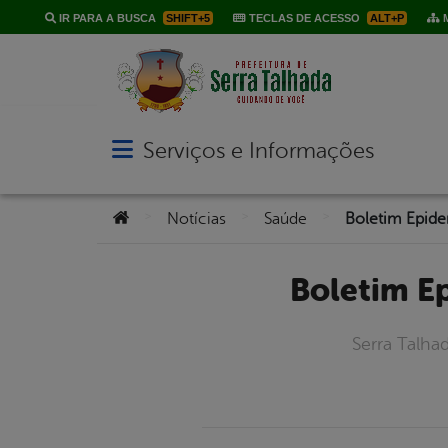
IR PARA A BUSCA
SHIFT+5
TECLAS DE ACESSO
ALT+P
M
Serviços e Informações
Abrir menu principal de navegação
Você está aqui:
>
>
>
Notícias
Saúde
Boletim 
Serra Talha