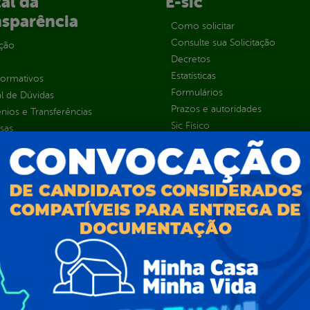
al da
E-sic
nsparência
Como solicitar
Consulte sua Solicitação
ção
Decretos
Estatísticas
normativos
Formulários
l de Dúvidas
Prazos e autoridades
ios e Transferências
Sic Físico
sas
Solicitar Recurso
s
Solicitar um pedido
as parlamentares
ura Organizacional
 Governo Digital
ções e Contratos
Públicas
jamento e Prestação de Contas
as
sos Humanos