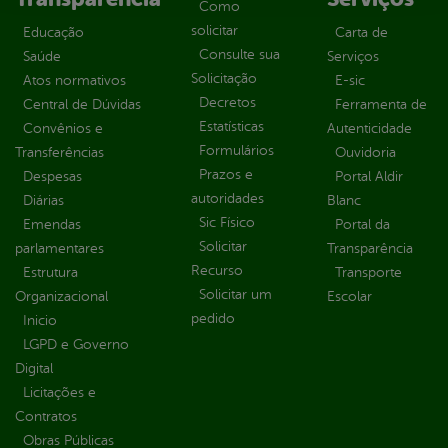
Como
solicitar
Educação
Carta de
Consulte sua
Saúde
Serviços
Solicitação
Atos normativos
E-sic
Decretos
Central de Dúvidas
Ferramenta de
Estatísticas
Convênios e
Autenticidade
Formulários
Transferências
Ouvidoria
Prazos e
Despesas
Portal Aldir
autoridades
Diárias
Blanc
Sic Físico
Emendas
Portal da
Solicitar
parlamentares
Transparência
Recurso
Estrutura
Transporte
Solicitar um
Organizacional
Escolar
pedido
Inicio
LGPD e Governo
Digital
Licitações e
Contratos
Obras Públicas