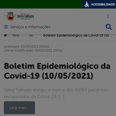
ACESSIBILIDADE
Acesso ráp
Busca
Serviços e Informações
Abrir menu principal de navegação
Você está aqui:
Notícias
Saúde
Boletim Epidemiológico da Covid-19 (10/05/2021)
>
>
>
publicado: 10/05/2021 20h02,
última modificação: 10/05/2021 20h02
Boletim Epidemiológico da
Covid-19 (10/05/2021)
Serra Talhada atingiu a marca dos 8.097 pacientes
recuperados da Covid-19. […]
Leia mais…