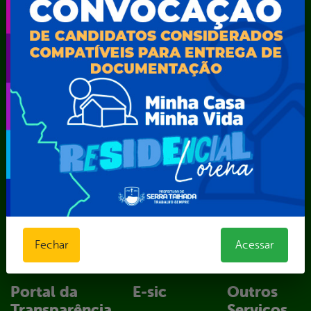
Secretaria Municipal da Mulher – SEMU
Secretaria Municipal de Administração – SAD
Secretaria Municipal de Agricultura e Recursos Hídricos –
SEMARH / Secretaria de Agricultura Familiar – SEMAF
Secretaria Municipal de Educação – SEST
Secretaria Municipal de Esporte e Lazer – SEMEL
Secretaria Municipal de Finanças – SECFIN
Secretaria Municipal de Governo – SEGOV
Secretaria Municipal de Meio Ambiente – SEMA
Secretaria Municipal de Planejamento e Gestão – SEPLAG
Secretaria Municipal de Relações Institucionais – SEMRI
Secretaria Municipal de Saúde – SMS
Secretaria Municipal de Serviços Públicos – SEMUSP
Superintendência de Trânsito e Transportes de Serra
Fechar
Acessar
Talhada-STTRANS
Transparência, Fiscalização e Controle
Portal da
E-sic
Outros
Transparência
Serviços