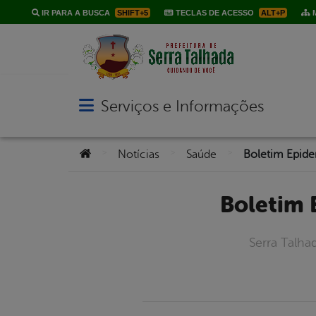
IR PARA A BUSCA
SHIFT+5
TECLAS DE ACESSO
ALT+P
M
Serviços e Informações
Abrir menu principal de navegação
Você está aqui:
>
>
>
Notícias
Saúde
Boletim
Serra Talha