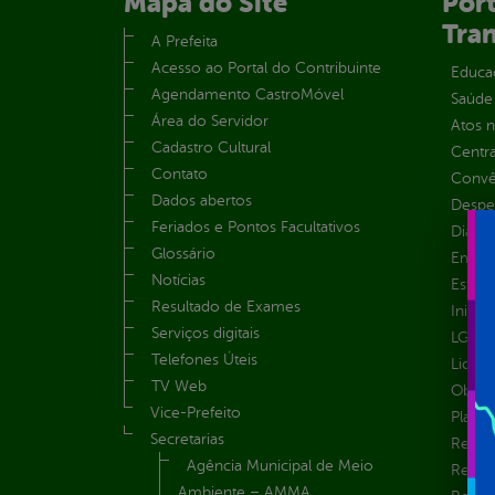
Mapa do Site
Port
Tra
A Prefeita
Acesso ao Portal do Contribuinte
Educa
Agendamento CastroMóvel
Saúde
Área do Servidor
Atos 
Cadastro Cultural
Centra
Contato
Convên
Dados abertos
Despe
Feriados e Pontos Facultativos
Diária
Glossário
Emend
Notícias
Estrut
Resultado de Exames
Inicio
Serviços digitais
LGPD e
Telefones Úteis
Licita
TV Web
Obras 
Vice-Prefeito
Plane
Secretarias
Receit
Agência Municipal de Meio
Recur
Ambiente – AMMA