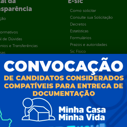
al da
E-sic
nsparência
Como solicitar
Consulte sua Solicitação
ção
Decretos
Estatísticas
normativos
Formulários
l de Dúvidas
Prazos e autoridades
ios e Transferências
Sic Físico
sas
Solicitar Recurso
s
Solicitar um pedido
as parlamentares
ura Organizacional
 Governo Digital
ções e Contratos
Públicas
jamento e Prestação de Contas
as
sos Humanos