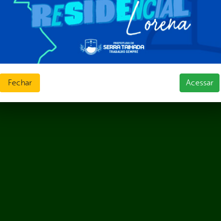
ias de Receitas
Fechar
Acessar