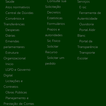
Consulte sua
Saúde
Serviços
Solicitação
Atos normativos
E-sic
Decretos
Central de Dúvidas
Ferramenta de
Estatísticas
Convênios e
Autenticidade
Formulários
Transferências
Ouvidoria
Prazos e
Despesas
Portal Aldir
autoridades
Diárias
Blanc
Sic Físico
Emendas
Portal da
Solicitar
parlamentares
Transparência
Recurso
Estrutura
Transporte
Solicitar um
Organizacional
Escolar
pedido
Inicio
LGPD e Governo
Digital
Licitações e
Contratos
Obras Públicas
Planejamento e
Prestação de Contas