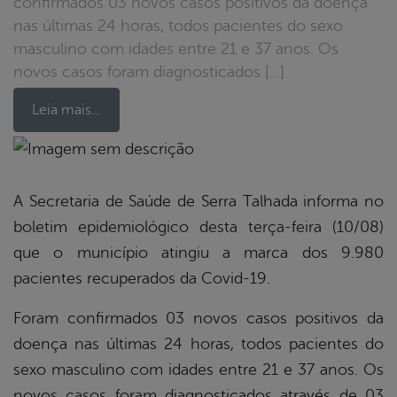
confirmados 03 novos casos positivos da doença
nas últimas 24 horas, todos pacientes do sexo
masculino com idades entre 21 e 37 anos. Os
novos casos foram diagnosticados […]
Leia mais…
book
A Secretaria de Saúde de Serra Talhada informa no
boletim epidemiológico desta terça-feira (10/08)
er
que o município atingiu a marca dos 9.980
pacientes recuperados da Covid-19.
din
Foram confirmados 03 novos casos positivos da
doença nas últimas 24 horas, todos pacientes do
sexo masculino com idades entre 21 e 37 anos. Os
novos casos foram diagnosticados através de 03