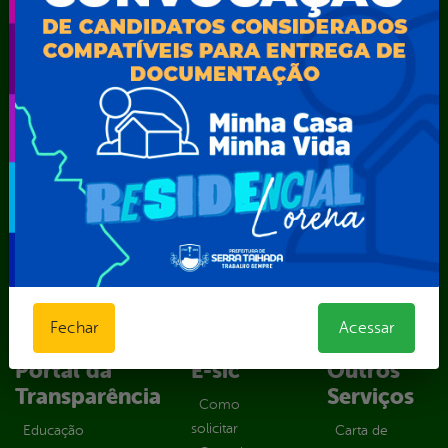
Secretaria Municipal de Agricultura e Recursos Hídricos –
SEMARH / Secretaria de Agricultura Familiar – SEMAF
Secretaria Municipal de Educação – SEST
Secretaria Municipal de Esporte e Lazer – SEMEL
Secretaria Municipal de Finanças – SECFIN
Secretaria Municipal de Governo – SEGOV
Secretaria Municipal de Meio Ambiente – SEMA
Secretaria Municipal de Planejamento e Gestão – SEPLAG
Secretaria Municipal de Relações Institucionais – SEMRI
Secretaria Municipal de Saúde – SMS
Secretaria Municipal de Serviços Públicos – SEMUSP
Superintendência de Trânsito e Transportes de Serra
Talhada-STTRANS
Fechar
Acessar
Transparência, Fiscalização e Controle
Portal da
E-sic
Outros
Transparência
Serviços
Como
solicitar
Educação
Carta de