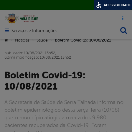
ACESSIBILIDADE
Acesso ráp
Busca
Serviços e Informações
Abrir menu principal de navegação
Você está aqui:
Notícias
Saúde
Boletim Covid-19: 10/08/2021
>
>
>
publicado: 10/08/2021 13h52,
última modificação: 10/08/2021 13h52
Boletim Covid-19:
10/08/2021
A Secretaria de Saúde de Serra Talhada informa no
boletim epidemiológico desta terça-feira (10/08)
que o município atingiu a marca dos 9.980
pacientes recuperados da Covid-19. Foram