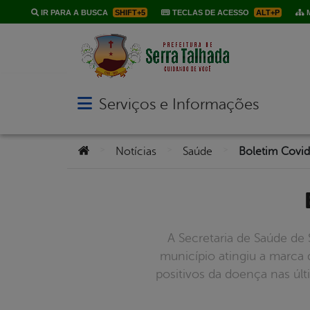
IR PARA A BUSCA
SHIFT+5
TECLAS DE ACESSO
ALT+P
M
Serviços e Informações
Abrir menu principal de navegação
Você está aqui:
>
>
>
Notícias
Saúde
Boletim Covid
A Secretaria de Saúde de 
município atingiu a marca
positivos da doença nas úl