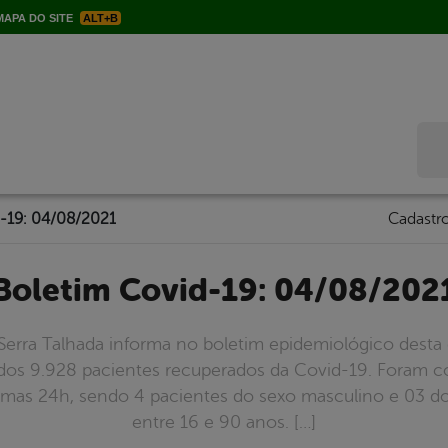
APA DO SITE
ALT+B
Bus
-19: 04/08/2021
Cadastro
Boletim Covid-19: 04/08/202
Serra Talhada informa no boletim epidemiológico desta 
 dos 9.928 pacientes recuperados da Covid-19. Foram 
timas 24h, sendo 4 pacientes do sexo masculino e 03 d
entre 16 e 90 anos. […]