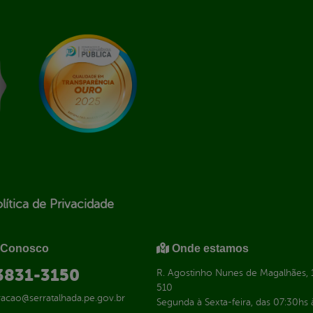
lítica de Privacidade
 Conosco
Onde estamos
 3831-3150
R. Agostinho Nunes de Magalhães, 1
510
racao@serratalhada.pe.gov.br
Segunda à Sexta-feira, das 07:30hs 