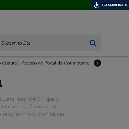
ACESSIBILIDADE
ca
 Cultural
Acesso ao Portal do Contribuinte
1
quarta-feira (04/07) que o
confirmados 07 novos casos
o sexo feminino, com idades