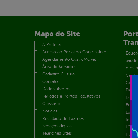
Mapa do Site
Port
Tra
A Prefeita
Acesso ao Portal do Contribuinte
Educa
Agendamento CastroMóvel
Saúde
Área do Servidor
Atos 
Cadastro Cultural
Centra
Contato
Convên
Dados abertos
Despe
Feriados e Pontos Facultativos
Diária
Glossário
Emend
Notícias
Estrut
Resultado de Exames
Inicio
Serviços digitais
LGPD e
Telefones Úteis
Licita