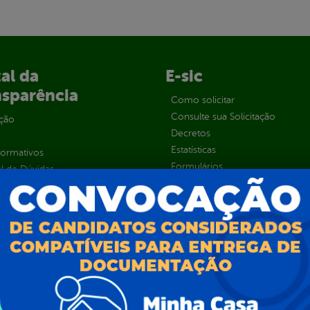
al da
E-sic
nsparência
Como solicitar
Consulte sua Solicitação
ção
Decretos
Estatísticas
normativos
Formulários
l de Dúvidas
Prazos e autoridades
ios e Transferências
Sic Físico
sas
Solicitar Recurso
s
Solicitar um pedido
as parlamentares
ura Organizacional
 Governo Digital
ções e Contratos