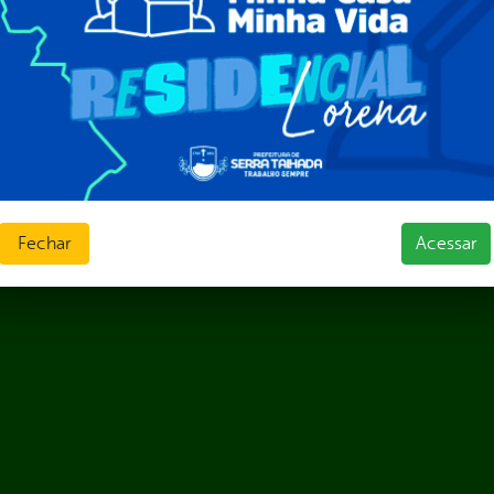
Públicas
jamento e Prestação de Contas
as
sos Humanos
ias de Receitas
Fechar
Acessar