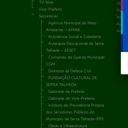
TV Web
Obras 
Vice-Prefeito
Plane
Secretarias
Receit
Agência Municipal de Meio
Recur
Ambiente – AMMA
Renúnc
Assistência Social e Cidadania
Autarquia Educacional de Serra
Talhada – AESET
Comando da Guarda Municipal-
CGM
Diretoria da Defesa Civil
FUNDAÇÃO CULTURAL DE
SERRA TALHADA
Gabinete da Prefeita
Gabinete do Vice-Prefeito
Instituto de Previdência Própria
dos Servidores Públicos do
Município de Serra Talhada-IPPS
Obras e Infraestrutura