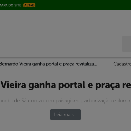
APA DO SITE
ALT+B
Bus
Bernardo Vieira ganha portal e praça revitalizada
Cadastro
 Vieira ganha portal e praça re
nrado de Sá conta com paisagismo, arborização e ilumi
Leia mais…