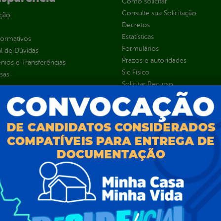
Como solicitar
Consulte sua Solicitação
ção
Decretos
Estatísticas
normativos
Formulários
l de Dúvidas
Prazos e autoridades
ios e Transferências
Sic Físico
sas
Solicitar Recurso
s
Solicitar um pedido
as parlamentares
ura Organizacional
 Governo Digital
ções e Contratos
Públicas
jamento e Prestação de Contas
as
sos Humanos
ias de Receitas