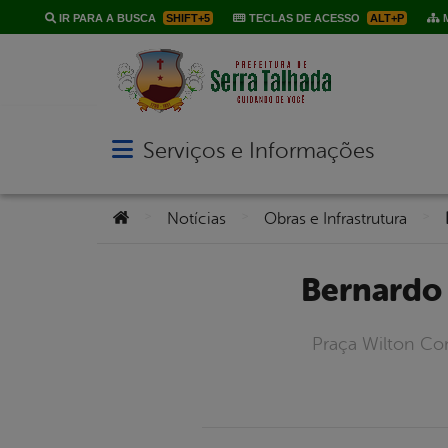
IR PARA A BUSCA
SHIFT+5
TECLAS DE ACESSO
ALT+P
M
Serviços e Informações
Abrir menu principal de navegação
Você está aqui:
>
>
>
Notícias
Obras e Infrastrutura
Bernardo
Praça Wilton Co