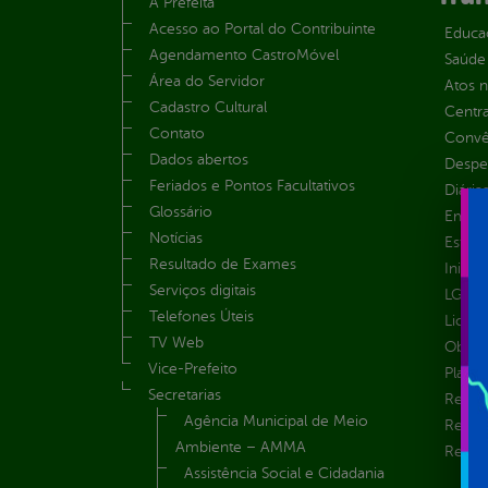
A Prefeita
Acesso ao Portal do Contribuinte
Educa
Agendamento CastroMóvel
Saúde
Área do Servidor
Atos 
Cadastro Cultural
Centra
Contato
Convên
Dados abertos
Despe
Feriados e Pontos Facultativos
Diária
Glossário
Emend
Notícias
Estrut
Resultado de Exames
Inicio
Serviços digitais
LGPD e
Telefones Úteis
Licita
TV Web
Obras 
Vice-Prefeito
Plane
Secretarias
Receit
Agência Municipal de Meio
Recur
Ambiente – AMMA
Renúnc
Assistência Social e Cidadania