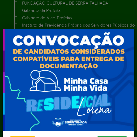
FUNDAÇÃO CULTURAL DE SERRA TALHADA
Gabinete da Prefeita
Gabinete do Vice-Prefeito
Instituto de Previdência Própria dos Servidores Públicos do
Município de Serra Talhada-IPPS
Obras e Infraestrutura
Procuradoria Geral do Município
Secretaria de Comunicação Social e Audiovisual
Secretaria de Desenvolvimento Econômico e Turismo
Secretaria de Iluminação Pública e Energia Elétrica
Secretaria Municipal da Mulher – SEMU
Secretaria Municipal de Administração – SAD
Secretaria Municipal de Agricultura e Recursos Hídricos –
SEMARH / Secretaria de Agricultura Familiar – SEMAF
Secretaria Municipal de Educação – SEST
Secretaria Municipal de Esporte e Lazer – SEMEL
Secretaria Municipal de Finanças – SECFIN
Secretaria Municipal de Governo – SEGOV
Secretaria Municipal de Meio Ambiente – SEMA