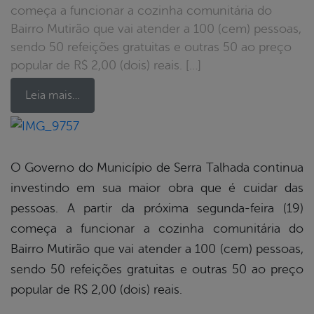
começa a funcionar a cozinha comunitária do
Bairro Mutirão que vai atender a 100 (cem) pessoas,
sendo 50 refeições gratuitas e outras 50 ao preço
popular de R$ 2,00 (dois) reais. […]
Leia mais…
book
O Governo do Município de Serra Talhada continua
investindo em sua maior obra que é cuidar das
er
pessoas. A partir da próxima segunda-feira (19)
começa a funcionar a cozinha comunitária do
Bairro Mutirão que vai atender a 100 (cem) pessoas,
din
sendo 50 refeições gratuitas e outras 50 ao preço
popular de R$ 2,00 (dois) reais.