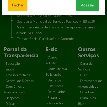
Secretaria Municipal de Planejamento e Gestão – SEPLAG
Fechar
Acessar
Secretaria Municipal de Relações Institucionais – SEMRI
Secretaria Municipal de Saúde – SMS
Secretaria Municipal de Serviços Públicos – SEMUSP
Superintendência de Trânsito e Transportes de Serra
Talhada-STTRANS
Transparência, Fiscalização e Controle
Portal da
E-sic
Outros
Transparência
Serviços
Como
solicitar
Educação
Carta de
Consulte sua
Saúde
Serviços
Solicitação
Atos normativos
E-sic
Decretos
Central de Dúvidas
Ferramenta de
Estatísticas
Convênios e
Autenticidade
Formulários
Transferências
Ouvidoria
Prazos e
Despesas
Portal Aldir
autoridades
Diárias
Blanc