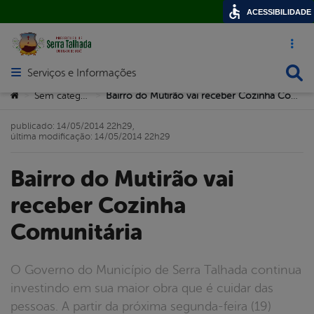
ACESSIBILIDADE
Acesso ráp
Busca
Serviços e Informações
Abrir menu principal de navegação
Você está aqui:
Sem categoria
Bairro do Mutirão vai receber Cozinha Comunitária
>
>
publicado: 14/05/2014 22h29,
última modificação: 14/05/2014 22h29
Bairro do Mutirão vai
receber Cozinha
Comunitária
O Governo do Município de Serra Talhada continua
investindo em sua maior obra que é cuidar das
pessoas. A partir da próxima segunda-feira (19)