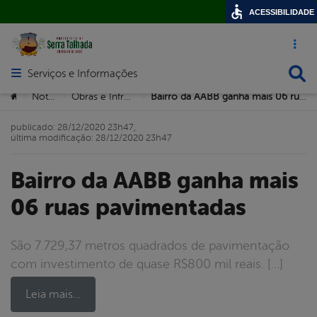
ACESSIBILIDADE
Acesso ráp
Busca
Serviços e Informações
Abrir menu principal de navegação
Você está aqui:
Notícias
Obras e Infrastrutura
Bairro da AABB ganha mais 06 ruas pavimentadas
>
>
>
publicado: 28/12/2020 23h47,
última modificação: 28/12/2020 23h47
Bairro da AABB ganha mais
06 ruas pavimentadas
São 7.729,37 metros quadrados de pavimentação
com investimento de quase R$800 mil reais. […]
Leia mais…