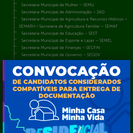
Secretaria Municipal da Mulher – SEMU
Secretaria Municipal de Administração – SAD
Secretaria Municipal de Agricultura e Recursos Hídricos –
SEMARH / Secretaria de Agricultura Familiar – SEMAF
Secretaria Municipal de Educação – SEST
Secretaria Municipal de Esporte e Lazer – SEMEL
Secretaria Municipal de Finanças – SECFIN
Secretaria Municipal de Governo – SEGOV
Secretaria Municipal de Meio Ambiente – SEMA
Secretaria Municipal de Planejamento e Gestão – SEPLAG
Secretaria Municipal de Relações Institucionais – SEMRI
Secretaria Municipal de Saúde – SMS
Secretaria Municipal de Serviços Públicos – SEMUSP
Superintendência de Trânsito e Transportes de Serra
Talhada-STTRANS
Transparência, Fiscalização e Controle
Portal da
E-sic
Outros
Transparência
Serviços