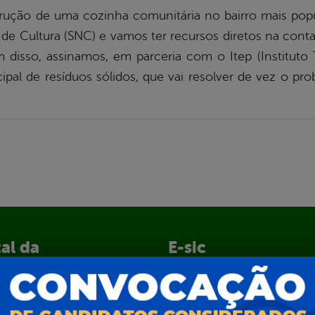
ção de uma cozinha comunitária no bairro mais popu
de Cultura (SNC) e vamos ter recursos diretos na con
ém disso, assinamos, em parceria com o Itep (Institut
pal de resíduos sólidos, que vai resolver de vez o p
al da
E-sic
nsparência
Como solicitar
Consulte sua Solicitação
ção
Decretos