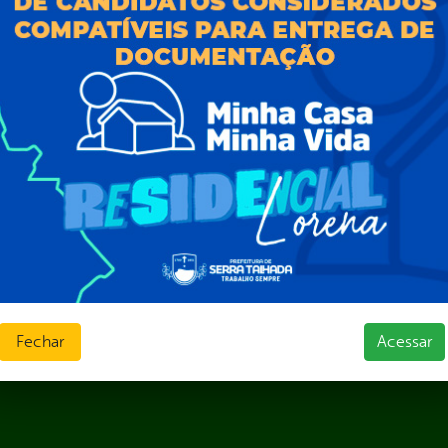
Estatísticas
normativos
Formulários
l de Dúvidas
Prazos e autoridades
ios e Transferências
Sic Físico
sas
Solicitar Recurso
s
Solicitar um pedido
as parlamentares
ura Organizacional
 Governo Digital
ções e Contratos
Públicas
jamento e Prestação de Contas
as
sos Humanos
Fechar
Acessar
ias de Receitas