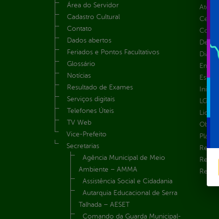
Área do Servidor
Atos 
Cadastro Cultural
Centra
Contato
Convên
Dados abertos
Despe
Feriados e Pontos Facultativos
Diária
Glossário
Emend
Notícias
Estrut
Resultado de Exames
Inicio
Serviços digitais
LGPD e
Telefones Úteis
Licita
TV Web
Obras 
Vice-Prefeito
Plane
Secretarias
Receit
Agência Municipal de Meio
Recur
Ambiente – AMMA
Renúnc
Assistência Social e Cidadania
Autarquia Educacional de Serra
Talhada – AESET
Comando da Guarda Municipal-