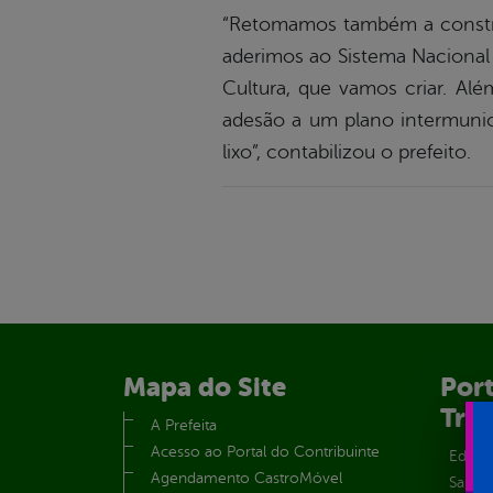
“Retomamos também a constru
aderimos ao Sistema Nacional 
Cultura, que vamos criar. Al
adesão a um plano intermunici
lixo”, contabilizou o prefeito.
Mapa do Site
Port
Tra
A Prefeita
Acesso ao Portal do Contribuinte
Educa
Agendamento CastroMóvel
Saúde