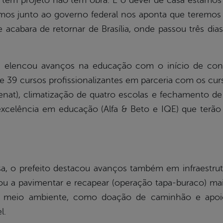
tem projeto não tem obra. E o dever de casa estamos 
amos junto ao governo federal nos aponta que teremo
cabara de retornar de Brasília, onde passou três dias 
e elencou avanços na educação com o início de con
de 39 cursos profissionalizantes em parceria com os cur
Senat), climatização de quatro escolas e fechamento de 
excelência em educação (Alfa & Beto e IQE) que terão
sa, o prefeito destacou avanços também em infraestr
litou a pavimentar e recapear (operação tapa-buraco) ma
e meio ambiente, como doação de caminhão e apoio 
l.