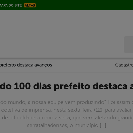
APA DO SITE
ALT+B
Bus
prefeito destaca avanços
Cadastro
ndo 100 dias prefeito destaca
do mundo, a nossa equipe vem produzindo”. Foi assim qu
coletiva de imprensa, nesta sexta-feira (12), para avaliar
 de dificuldades como a seca, que vem afetando grande
serratalhadenses, o município […]