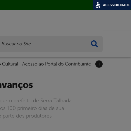
ACESSIBILIDADE
ca
 Cultural
Acesso ao Portal do Contribuinte
 avanços
e o prefeito de Serra Talhada
 os 100 primeiro dias de sua
 parte dos produtores