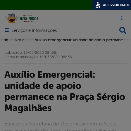
ACESSIBILIDADE
Acesso ráp
Busca
Serviços e Informações
Abrir menu principal de navegação
Você está aqui:
Notícias
Auxílio Emergencial: unidade de apoio permanece na Praça Sérgio Magalhães
>
>
publicado: 19/05/2020 08h56,
última modificação: 19/05/2020 08h56
Auxílio Emergencial:
unidade de apoio
permanece na Praça Sérgio
Magalhães
Equipe da Secretaria de Desenvolvimento Social