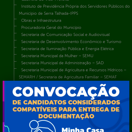
Instituto de Previdência Própria dos Servidores Públicos do
Município de Serra Talhada-IPPS
Obras e Infraestrutura
Procuradoria Geral do Município
Secretaria de Comunicação Social e Audiovisual
Secretaria de Desenvolvimento Econômico e Turismo
Secretaria de Iluminação Pública e Energia Elétrica
Secretaria Municipal da Mulher – SEMU
Secretaria Municipal de Administração – SAD
Secretaria Municipal de Agricultura e Recursos Hídricos –
SEMARH / Secretaria de Agricultura Familiar – SEMAF
Secretaria Municipal de Educação – SEST
Secretaria Municipal de Esporte e Lazer – SEMEL
Secretaria Municipal de Finanças – SECFIN
Secretaria Municipal de Governo – SEGOV
Secretaria Municipal de Meio Ambiente – SEMA
Secretaria Municipal de Planejamento e Gestão – SEPLAG
Secretaria Municipal de Relações Institucionais – SEMRI