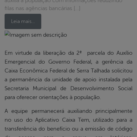
auxilia a população com informações reduzindo
filas nas agências bancárias […]
Leia mais…
book
Em virtude da liberação da 2ª parcela do Auxílio
Emergencial do Governo Federal, a gerência da
er
Caixa Econômica Federal de Serra Talhada solicitou
a permanência da unidade de apoio instalada pela
Secretaria Municipal de Desenvolvimento Social
din
para oferecer orientações à população.
A equipe permanecerá auxiliando principalmente
no uso do Aplicativo Caixa Tem, utilizado para a
transferência do benefício ou a emissão de código