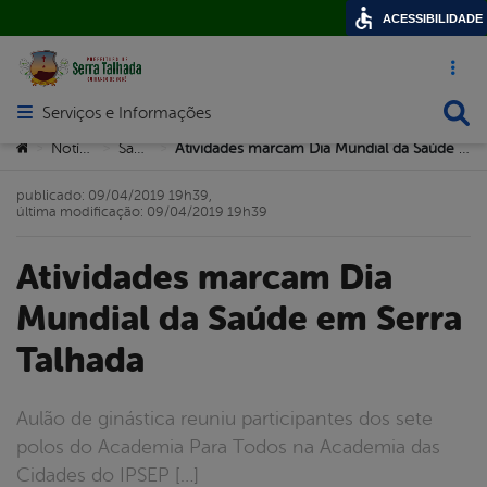
ACESSIBILIDADE
Acesso ráp
Busca
Serviços e Informações
Abrir menu principal de navegação
Você está aqui:
Notícias
Saúde
Atividades marcam Dia Mundial da Saúde em Serra Talhada
>
>
>
publicado: 09/04/2019 19h39,
última modificação: 09/04/2019 19h39
Atividades marcam Dia
Mundial da Saúde em Serra
Talhada
Aulão de ginástica reuniu participantes dos sete
polos do Academia Para Todos na Academia das
Cidades do IPSEP […]