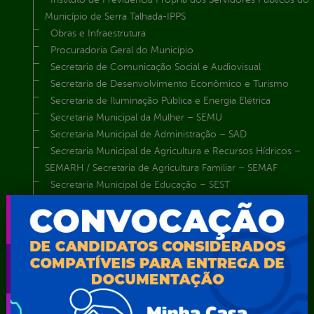
Município de Serra Talhada-IPPS
Obras e Infraestrutura
Procuradoria Geral do Município
Secretaria de Comunicação Social e Audiovisual
Secretaria de Desenvolvimento Econômico e Turismo
Secretaria de Iluminação Pública e Energia Elétrica
Secretaria Municipal da Mulher – SEMU
Secretaria Municipal de Administração – SAD
Secretaria Municipal de Agricultura e Recursos Hídricos –
SEMARH / Secretaria de Agricultura Familiar – SEMAF
Secretaria Municipal de Educação – SEST
Secretaria Municipal de Esporte e Lazer – SEMEL
Secretaria Municipal de Finanças – SECFIN
Secretaria Municipal de Governo – SEGOV
Secretaria Municipal de Meio Ambiente – SEMA
Secretaria Municipal de Planejamento e Gestão – SEPLAG
Secretaria Municipal de Relações Institucionais – SEMRI
Secretaria Municipal de Saúde – SMS