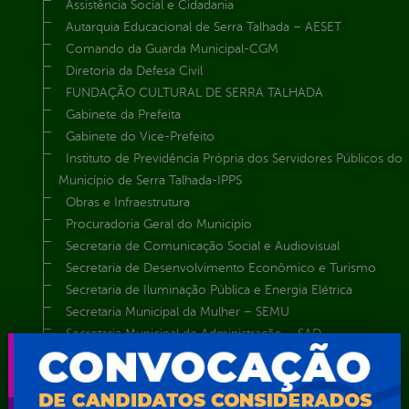
Assistência Social e Cidadania
Autarquia Educacional de Serra Talhada – AESET
Comando da Guarda Municipal-CGM
Diretoria da Defesa Civil
FUNDAÇÃO CULTURAL DE SERRA TALHADA
Gabinete da Prefeita
Gabinete do Vice-Prefeito
Instituto de Previdência Própria dos Servidores Públicos do
Município de Serra Talhada-IPPS
Obras e Infraestrutura
Procuradoria Geral do Município
Secretaria de Comunicação Social e Audiovisual
Secretaria de Desenvolvimento Econômico e Turismo
Secretaria de Iluminação Pública e Energia Elétrica
Secretaria Municipal da Mulher – SEMU
Secretaria Municipal de Administração – SAD
Secretaria Municipal de Agricultura e Recursos Hídricos –
SEMARH / Secretaria de Agricultura Familiar – SEMAF
Secretaria Municipal de Educação – SEST