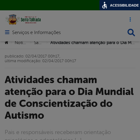
ACESSIBILIDADE
Acesso ráp
Busca
Serviços e Informações
Abrir menu principal de navegação
Você está aqui:
Notícias
Saúde
Atividades chamam atenção para o Dia Mundial de Conscientização do Autismo
>
>
>
publicado: 02/04/2017 00h17,
última modificação: 02/04/2017 00h17
Atividades chamam
atenção para o Dia Mundial
de Conscientização do
Autismo
Pais e responsáveis receberam orientação