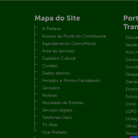
Mapa do Site
Port
Tra
A Prefeita
Acesso ao Portal do Contribuinte
Educa
Agendamento CastroMóvel
Saúde
Área do Servidor
Atos 
Cadastro Cultural
Centra
Contato
Convên
Dados abertos
Despe
Feriados e Pontos Facultativos
Diária
Glossário
Emend
Notícias
Estrut
Resultado de Exames
Inicio
Serviços digitais
LGPD e
Telefones Úteis
Licita
TV Web
Obras 
Vice-Prefeito
Plane