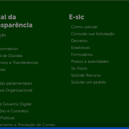
al da
E-sic
nsparência
Como solicitar
Consulte sua Solicitação
ção
Decretos
Estatísticas
normativos
Formulários
l de Dúvidas
Prazos e autoridades
ios e Transferências
Sic Físico
sas
Solicitar Recurso
s
Solicitar um pedido
as parlamentares
ura Organizacional
 Governo Digital
ções e Contratos
Públicas
jamento e Prestação de Contas