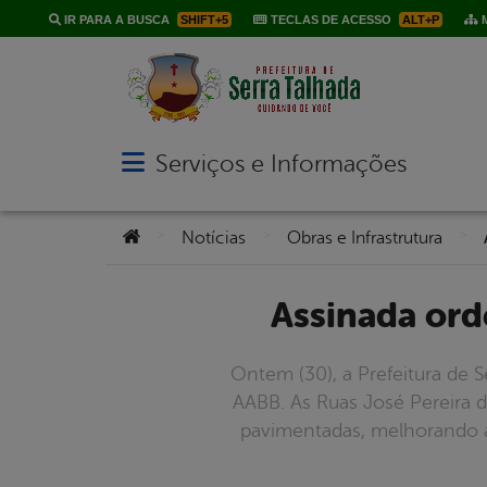
IR PARA A BUSCA
SHIFT+5
TECLAS DE ACESSO
ALT+P
M
Serviços e Informações
Abrir menu principal de navegação
Você está aqui:
>
>
>
Notícias
Obras e Infrastrutura
Assinada or
Ontem (30), a Prefeitura de 
AABB. As Ruas José Pereira 
pavimentadas, melhorando a