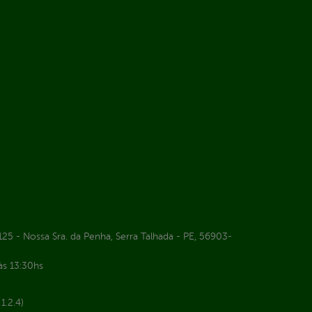
25 - Nossa Sra. da Penha, Serra Talhada - PE, 56903-
às 13:30hs
1.2.4)