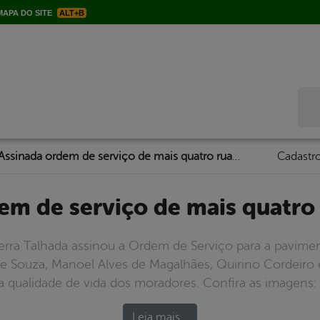
APA DO SITE
ALT+B
Bus
Assinada ordem de serviço de mais quatro ruas na AABB
Cadastro
dem de serviço de mais quatro
Serra Talhada assinou a Ordem de Serviço para a pavime
de Souza, Manoel Alves de Magalhães, Quirino Cordeiro 
 qualidade de vida dos moradores. Confira as imagens: 
Leia mais…