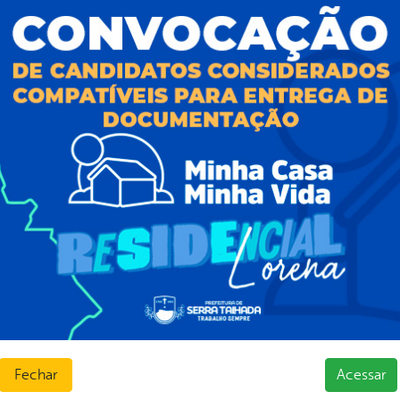
as
sos Humanos
ias de Receitas
Fechar
Acessar