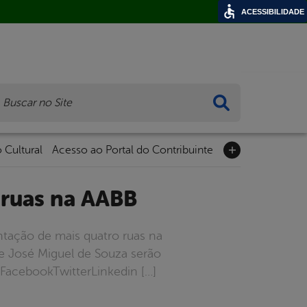
ACESSIBILIDADE
ca
 Cultural
Acesso ao Portal do Contribuinte
 ruas na AABB
ntação de mais quatro ruas na
e José Miguel de Souza serão
FacebookTwitterLinkedin […]