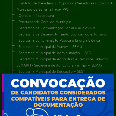
Instituto de Previdência Própria dos Servidores Públicos do
Município de Serra Talhada-IPPS
Obras e Infraestrutura
Procuradoria Geral do Município
Secretaria de Comunicação Social e Audiovisual
Secretaria de Desenvolvimento Econômico e Turismo
Secretaria de Iluminação Pública e Energia Elétrica
Secretaria Municipal da Mulher – SEMU
Secretaria Municipal de Administração – SAD
Secretaria Municipal de Agricultura e Recursos Hídricos –
SEMARH / Secretaria de Agricultura Familiar – SEMAF
Secretaria Municipal de Educação – SEST
Secretaria Municipal de Esporte e Lazer – SEMEL
Secretaria Municipal de Finanças – SECFIN
Secretaria Municipal de Governo – SEGOV
Secretaria Municipal de Meio Ambiente – SEMA
Secretaria Municipal de Planejamento e Gestão – SEPLAG
Secretaria Municipal de Relações Institucionais – SEMRI
Secretaria Municipal de Saúde – SMS