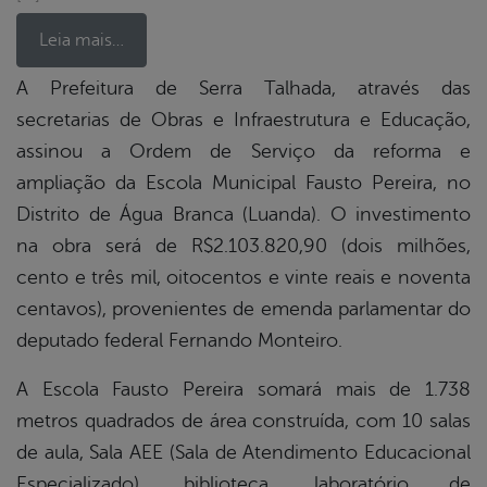
Leia mais…
A Prefeitura de Serra Talhada, através das
secretarias de Obras e Infraestrutura e Educação,
book
assinou a Ordem de Serviço da reforma e
ampliação da Escola Municipal Fausto Pereira, no
er
Distrito de Água Branca (Luanda). O investimento
na obra será de R$2.103.820,90 (dois milhões,
cento e três mil, oitocentos e vinte reais e noventa
din
centavos), provenientes de emenda parlamentar do
deputado federal Fernando Monteiro.
A Escola Fausto Pereira somará mais de 1.738
metros quadrados de área construída, com 10 salas
de aula, Sala AEE (Sala de Atendimento Educacional
Especializado), biblioteca, laboratório de