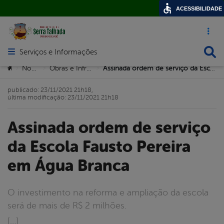
ACESSIBILIDADE
Acesso ráp
Busca
Serviços e Informações
Abrir menu principal de navegação
Você está aqui:
Notícias
Obras e Infrastrutura
Assinada ordem de serviço da Escola Fausto Pereira em Água Branca
>
>
>
publicado: 23/11/2021 21h18,
última modificação: 23/11/2021 21h18
Assinada ordem de serviço
da Escola Fausto Pereira
em Água Branca
O investimento na reforma e ampliação da escola
será de mais de R$ 2 milhões.
[…]