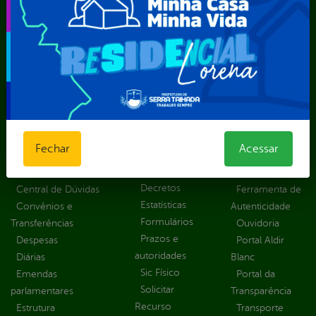
Secretaria Municipal de Serviços Públicos – SEMUSP
Superintendência de Trânsito e Transportes de Serra
Talhada-STTRANS
Transparência, Fiscalização e Controle
Portal da
E-sic
Outros
Transparência
Serviços
Como
solicitar
Educação
Carta de
Fechar
Acessar
Consulte sua
Saúde
Serviços
Solicitação
Atos normativos
E-sic
Decretos
Central de Dúvidas
Ferramenta de
Estatísticas
Convênios e
Autenticidade
Formulários
Transferências
Ouvidoria
Prazos e
Despesas
Portal Aldir
autoridades
Diárias
Blanc
Sic Físico
Emendas
Portal da
Solicitar
parlamentares
Transparência
Recurso
Estrutura
Transporte