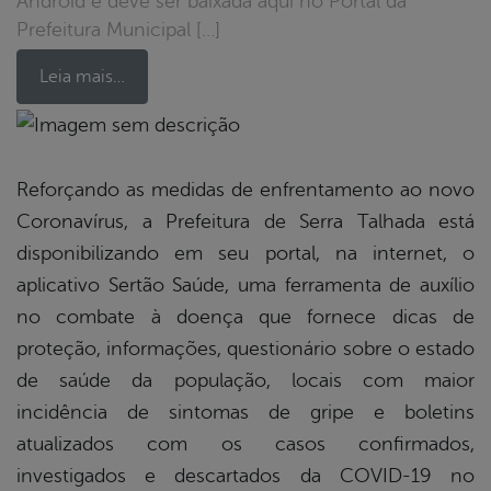
Android e deve ser baixada aqui no Portal da
Prefeitura Municipal […]
Leia mais…
book
Reforçando as medidas de enfrentamento ao novo
Coronavírus, a Prefeitura de Serra Talhada está
er
disponibilizando em seu portal, na internet, o
aplicativo Sertão Saúde, uma ferramenta de auxílio
no combate à doença que fornece dicas de
din
proteção, informações, questionário sobre o estado
de saúde da população, locais com maior
incidência de sintomas de gripe e boletins
atualizados com os casos confirmados,
investigados e descartados da COVID-19 no