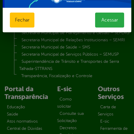
Secretaria Municipal de Esporte e Lazer – SEMEL
Secretaria Municipal de Finanças – SECFIN
Secretaria Municipal de Governo – SEGOV
Fechar
Acessar
Secretaria Municipal de Meio Ambiente – SEMA
Secretaria Municipal de Planejamento e Gestão – SEPLAG
Secretaria Municipal de Relações Institucionais – SEMRI
Secretaria Municipal de Saúde – SMS
Secretaria Municipal de Serviços Públicos – SEMUSP
Superintendência de Trânsito e Transportes de Serra
Talhada-STTRANS
Transparência, Fiscalização e Controle
Portal da
E-sic
Outros
Transparência
Serviços
Como
solicitar
Educação
Carta de
Consulte sua
Saúde
Serviços
Solicitação
Atos normativos
E-sic
Decretos
Central de Dúvidas
Ferramenta de