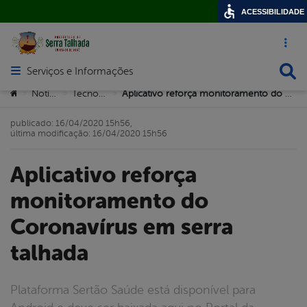
ACESSIBILIDADE
Acesso ráp
Busca
Serviços e Informações
Abrir menu principal de navegação
Você está aqui:
Notícias
Tecnologia
Aplicativo reforça monitoramento do Coronavírus em serra talhada
>
>
>
publicado: 16/04/2020 15h56,
última modificação: 16/04/2020 15h56
Aplicativo reforça
monitoramento do
Coronavírus em serra
talhada
Plataforma Sertão Saúde está disponível para