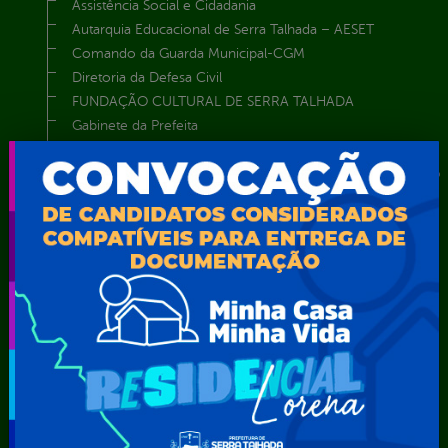
Assistência Social e Cidadania
Autarquia Educacional de Serra Talhada – AESET
Comando da Guarda Municipal-CGM
Diretoria da Defesa Civil
FUNDAÇÃO CULTURAL DE SERRA TALHADA
Gabinete da Prefeita
Gabinete do Vice-Prefeito
Instituto de Previdência Própria dos Servidores Públicos do
Município de Serra Talhada-IPPS
Obras e Infraestrutura
Procuradoria Geral do Município
Secretaria de Comunicação Social e Audiovisual
Secretaria de Desenvolvimento Econômico e Turismo
Secretaria de Iluminação Pública e Energia Elétrica
Secretaria Municipal da Mulher – SEMU
Secretaria Municipal de Administração – SAD
Secretaria Municipal de Agricultura e Recursos Hídricos –
SEMARH / Secretaria de Agricultura Familiar – SEMAF
Secretaria Municipal de Educação – SEST