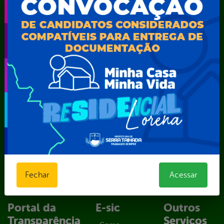
Secretaria Municipal da Mulher – SEMU
Secretaria Municipal de Administração – SAD
Secretaria Municipal de Agricultura e Recursos Hídricos –
SEMARH / Secretaria de Agricultura Familiar – SEMAF
Secretaria Municipal de Educação – SEST
Secretaria Municipal de Esporte e Lazer – SEMEL
Secretaria Municipal de Finanças – SECFIN
Secretaria Municipal de Governo – SEGOV
Secretaria Municipal de Meio Ambiente – SEMA
Secretaria Municipal de Planejamento e Gestão – SEPLAG
Secretaria Municipal de Relações Institucionais – SEMRI
Secretaria Municipal de Saúde – SMS
Secretaria Municipal de Serviços Públicos – SEMUSP
Superintendência de Trânsito e Transportes de Serra
Talhada-STTRANS
Fechar
Acessar
Transparência, Fiscalização e Controle
Portal da
E-sic
Outros
Transparência
Serviços