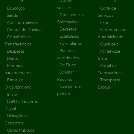
Como
solicitar
Educação
Carta de
Consulte sua
Saúde
Serviços
Solicitação
Atos normativos
E-sic
Decretos
Central de Dúvidas
Ferramenta de
Estatísticas
Convênios e
Autenticidade
Formulários
Transferências
Ouvidoria
Prazos e
Despesas
Portal Aldir
autoridades
Diárias
Blanc
Sic Físico
Emendas
Portal da
Solicitar
parlamentares
Transparência
Recurso
Estrutura
Transporte
Solicitar um
Organizacional
Escolar
pedido
Inicio
LGPD e Governo
Digital
Licitações e
Contratos
Obras Públicas