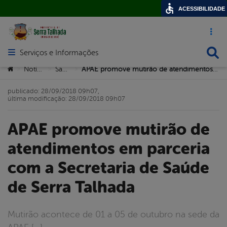
ACESSIBILIDADE
Acesso ráp
Busca
Serviços e Informações
Abrir menu principal de navegação
Você está aqui:
Notícias
Saúde
APAE promove mutirão de atendimentos em parceria com a Secretaria de Saúde de Serra Talhada
>
>
>
publicado: 28/09/2018 09h07,
última modificação: 28/09/2018 09h07
APAE promove mutirão de
atendimentos em parceria
com a Secretaria de Saúde
de Serra Talhada
Mutirão acontece de 01 a 05 de outubro na sede da