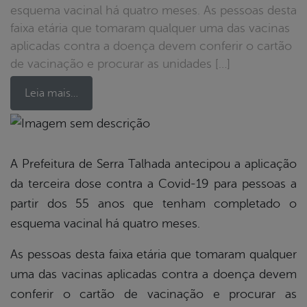
esquema vacinal há quatro meses. As pessoas desta
faixa etária que tomaram qualquer uma das vacinas
aplicadas contra a doença devem conferir o cartão
de vacinação e procurar as unidades […]
Leia mais…
book
A Prefeitura de Serra Talhada antecipou a aplicação
da terceira dose contra a Covid-19 para pessoas a
er
partir dos 55 anos que tenham completado o
esquema vacinal há quatro meses.
din
As pessoas desta faixa etária que tomaram qualquer
uma das vacinas aplicadas contra a doença devem
conferir o cartão de vacinação e procurar as