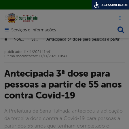
ACESSIBILIDADE
Acesso ráp
Busca
Serviços e Informações
Abrir menu principal de navegação
Você está aqui:
Notícias
Saúde
Antecipada 3ª dose para pessoas a partir de 55 anos contra Covid-19
>
>
>
publicado: 11/11/2021 11h41,
última modificação: 11/11/2021 11h41
Antecipada 3ª dose para
pessoas a partir de 55 anos
contra Covid-19
A Prefeitura de Serra Talhada antecipou a aplicação
da terceira dose contra a Covid-19 para pessoas a
partir dos 55 anos que tenham completado o