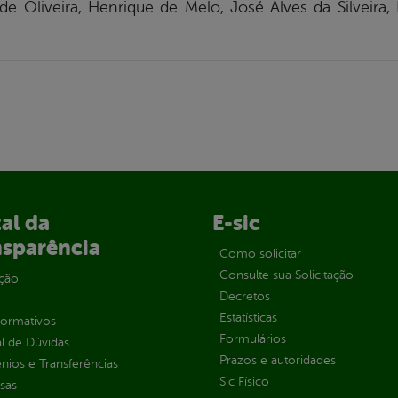
 de Oliveira, Henrique de Melo, José Alves da Silveir
al da
E-sic
nsparência
Como solicitar
Consulte sua Solicitação
ção
Decretos
Estatísticas
normativos
Formulários
l de Dúvidas
Prazos e autoridades
ios e Transferências
Sic Físico
sas