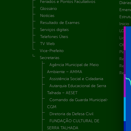
Feriados e Pontos Facultativos
Diária
Glossário
Emend
Notícias
Estrut
Resultado de Exames
Inicio
Serviços digitais
LGPD e
Telefones Úteis
Licita
TV Web
Obras 
Vice-Prefeito
Plane
Secretarias
Receit
Agência Municipal de Meio
Recur
Ambiente – AMMA
Renúnc
Assistência Social e Cidadania
Autarquia Educacional de Serra
Talhada – AESET
Comando da Guarda Municipal-
CGM
Diretoria da Defesa Civil
FUNDAÇÃO CULTURAL DE
SERRA TALHADA