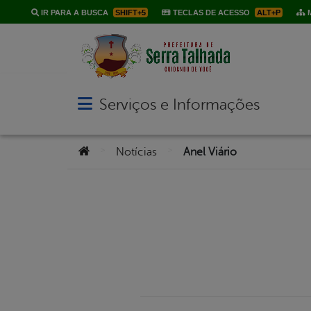
IR PARA A BUSCA
SHIFT+5
TECLAS DE ACESSO
ALT+P
M
Serviços e Informações
Abrir menu principal de navegação
Você está aqui:
>
>
Notícias
Anel Viário