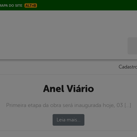
APA DO SITE
ALT+B
Bus
Cadastro
Anel Viário
Primeira etapa da obra será inaugurada hoje, 03 […]
Leia mais…