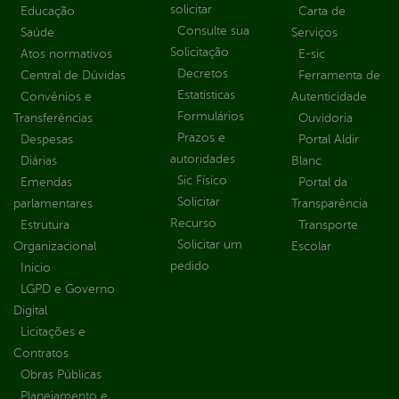
solicitar
Educação
Carta de
Consulte sua
Saúde
Serviços
Solicitação
Atos normativos
E-sic
Decretos
Central de Dúvidas
Ferramenta de
Estatísticas
Convênios e
Autenticidade
Formulários
Transferências
Ouvidoria
Prazos e
Despesas
Portal Aldir
autoridades
Diárias
Blanc
Sic Físico
Emendas
Portal da
Solicitar
parlamentares
Transparência
Recurso
Estrutura
Transporte
Solicitar um
Organizacional
Escolar
pedido
Inicio
LGPD e Governo
Digital
Licitações e
Contratos
Obras Públicas
Planejamento e