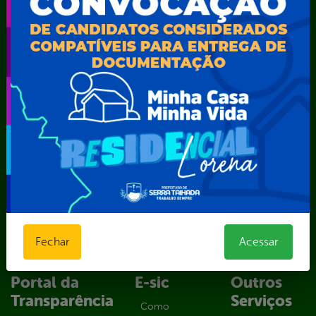
Secretaria Municipal de Administração – SAD
Secretaria Municipal de Agricultura e Recursos Hídricos –
SEMARH / Secretaria de Agricultura Familiar – SEMAF
Secretaria Municipal de Educação – SEST
Secretaria Municipal de Esporte e Lazer – SEMEL
Secretaria Municipal de Finanças – SECFIN
Secretaria Municipal de Governo – SEGOV
Secretaria Municipal de Meio Ambiente – SEMA
Secretaria Municipal de Planejamento e Gestão – SEPLAG
Secretaria Municipal de Relações Institucionais – SEMRI
Secretaria Municipal de Saúde – SMS
Secretaria Municipal de Serviços Públicos – SEMUSP
Superintendência de Trânsito e Transportes de Serra
Talhada-STTRANS
Fechar
Acessar
Transparência, Fiscalização e Controle
Portal da
E-sic
Outros
Transparência
Serviços
Como