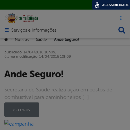
ACESSIBILIDADE
Acesso ráp
Busca
Serviços e Informações
Abrir menu principal de navegação
Você está aqui:
Notícias
Saúde
Ande Seguro!
>
>
>
publicado: 14/04/2016 10h09,
última modificação: 14/04/2016 10h09
Ande Seguro!
Secretaria de Saúde realiza ação em postos de
combustível para caminhoneiros […]
Leia mais…