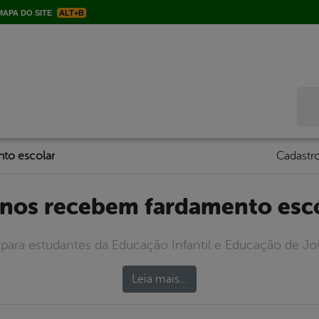
APA DO SITE
ALT+B
Bus
to escolar
Cadastro
lunos recebem fardamento esc
para estudantes da Educação Infantil e Educação de Jo
Leia mais…