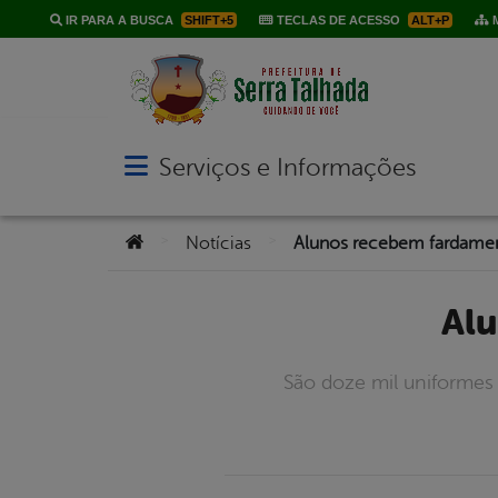
IR PARA A BUSCA
SHIFT+5
TECLAS DE ACESSO
ALT+P
M
Serviços e Informações
Abrir menu principal de navegação
Você está aqui:
>
>
Notícias
Alunos recebem fardamen
A
São doze mil uniformes 