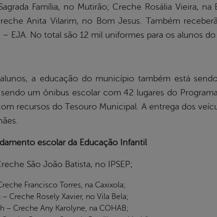
rada Família, no Mutirão; Creche Rosália Vieira, n
reche Anita Vilarim, no Bom Jesus. Também receber
– EJA. No total são 12 mil uniformes para os alunos do
 alunos, a educação do município também está send
ta, sendo um ônibus escolar com 42 lugares do Program
com recursos do Tesouro Municipal. A entrega dos veículo
hães.
damento escolar da Educação Infantil
 Creche São João Batista, no IPSEP;
 Creche Francisco Torres, na Caxixola;
 – Creche Rosely Xavier, no Vila Bela;
16h – Creche Any Karolyne, na COHAB;