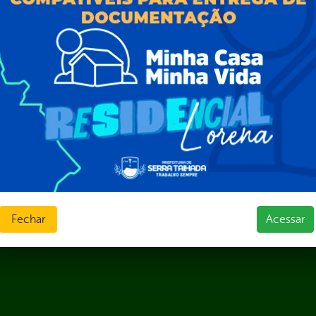
Sic Físico
sas
Solicitar Recurso
s
Solicitar um pedido
as parlamentares
ura Organizacional
 Governo Digital
ções e Contratos
Públicas
jamento e Prestação de Contas
as
sos Humanos
ias de Receitas
Fechar
Acessar