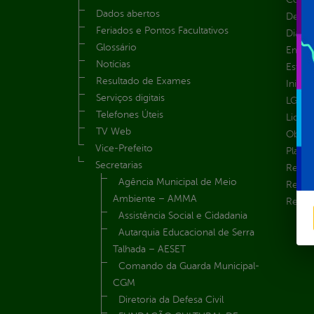
Dados abertos
Despe
Feriados e Pontos Facultativos
Diária
Glossário
Emend
Notícias
Estrut
Resultado de Exames
Inicio
Serviços digitais
LGPD e
Telefones Úteis
Licita
TV Web
Obras 
Vice-Prefeito
Plane
Secretarias
Receit
Agência Municipal de Meio
Recur
Ambiente – AMMA
Renúnc
Assistência Social e Cidadania
Autarquia Educacional de Serra
Talhada – AESET
Comando da Guarda Municipal-
CGM
Diretoria da Defesa Civil