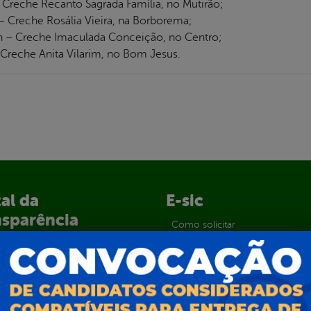
 – Creche Recanto Sagrada Família, no Mutirão;
 – Creche Rosália Vieira, na Borborema;
16h – Creche Imaculada Conceição, no Centro;
– Creche Anita Vilarim, no Bom Jesus.
al da
E-sic
nsparência
Como solicitar
Consulte sua Solicitação
ção
Decretos
Estatísticas
normativos
Formulários
l de Dúvidas
Prazos e autoridades
ios e Transferências