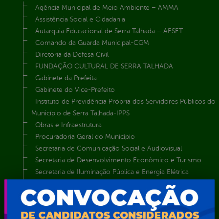
Agência Municipal de Meio Ambiente – AMMA
Assistência Social e Cidadania
Autarquia Educacional de Serra Talhada – AESET
Comando da Guarda Municipal-CGM
Diretoria da Defesa Civil
FUNDAÇÃO CULTURAL DE SERRA TALHADA
Gabinete da Prefeita
Gabinete do Vice-Prefeito
Instituto de Previdência Própria dos Servidores Públicos do
Município de Serra Talhada-IPPS
Obras e Infraestrutura
Procuradoria Geral do Município
Secretaria de Comunicação Social e Audiovisual
Secretaria de Desenvolvimento Econômico e Turismo
Secretaria de Iluminação Pública e Energia Elétrica
Secretaria Municipal da Mulher – SEMU
Secretaria Municipal de Administração – SAD
Secretaria Municipal de Agricultura e Recursos Hídricos –
SEMARH / Secretaria de Agricultura Familiar – SEMAF