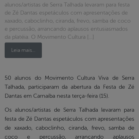
alunos/artistas de Serra Talhada levaram para festa
de Zé Dantas espetáculos com apresentações de
xaxado, caboclinho, ciranda, frevo, samba de coco
e percussão, arrancando aplausos entusiasmados
da platéia. O Movimento Cultura […]
Leia mais…
book
50 alunos do Movimento Cultura Viva de Serra
Talhada, participaram da abertura da Festa de Zé
Dantas em Carnaíba nesta terça-feira (15).
er
Os alunos/artistas de Serra Talhada levaram para
festa de Zé Dantas espetáculos com apresentações
din
de xaxado, caboclinho, ciranda, frevo, samba de
coco e percussão, arrancando aplausos