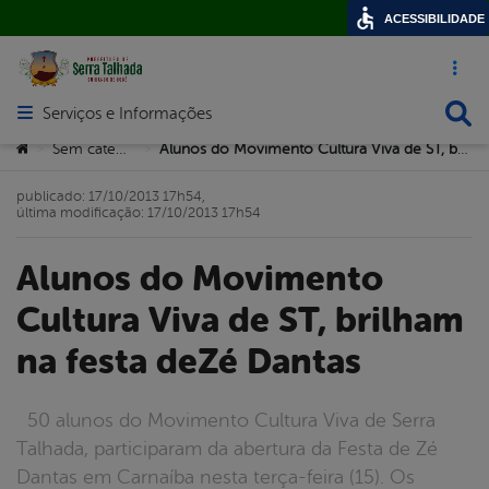
ACESSIBILIDADE
Acesso ráp
Busca
Serviços e Informações
Abrir menu principal de navegação
Você está aqui:
Sem categoria
Alunos do Movimento Cultura Viva de ST, brilham na festa deZé Dantas
>
>
publicado: 17/10/2013 17h54,
última modificação: 17/10/2013 17h54
Alunos do Movimento
Cultura Viva de ST, brilham
na festa deZé Dantas
50 alunos do Movimento Cultura Viva de Serra
Talhada, participaram da abertura da Festa de Zé
Dantas em Carnaíba nesta terça-feira (15). Os