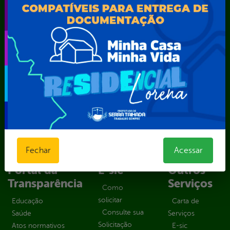
Secretaria Municipal de Educação – SEST
Secretaria Municipal de Esporte e Lazer – SEMEL
Secretaria Municipal de Finanças – SECFIN
Secretaria Municipal de Governo – SEGOV
Secretaria Municipal de Meio Ambiente – SEMA
Secretaria Municipal de Planejamento e Gestão – SEPLAG
Secretaria Municipal de Relações Institucionais – SEMRI
Secretaria Municipal de Saúde – SMS
Secretaria Municipal de Serviços Públicos – SEMUSP
Superintendência de Trânsito e Transportes de Serra
Talhada-STTRANS
Transparência, Fiscalização e Controle
Fechar
Acessar
Portal da
E-sic
Outros
Transparência
Serviços
Como
solicitar
Educação
Carta de
Consulte sua
Saúde
Serviços
Solicitação
Atos normativos
E-sic